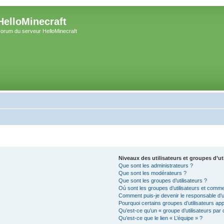
HelloMinecraft
orum du serveur HelloMinecraft
Niveaux des utilisateurs et groupes d’ut
Que sont les administrateurs ?
Que sont les modérateurs ?
Que sont les groupes d’utilisateurs ?
Où sont les groupes d’utilisateurs et comme
Comment puis-je devenir le responsable d’un
Pourquoi certains groupes d’utilisateurs ap
Qu’est-ce qu’un « groupe d’utilisateurs par 
Qu’est-ce que le lien « L’équipe » ?