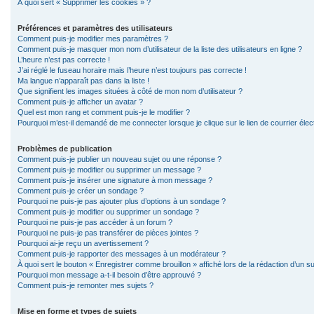
À quoi sert « Supprimer les cookies » ?
Préférences et paramètres des utilisateurs
Comment puis-je modifier mes paramètres ?
Comment puis-je masquer mon nom d’utilisateur de la liste des utilisateurs en ligne ?
L’heure n’est pas correcte !
J’ai réglé le fuseau horaire mais l’heure n’est toujours pas correcte !
Ma langue n’apparaît pas dans la liste !
Que signifient les images situées à côté de mon nom d’utilisateur ?
Comment puis-je afficher un avatar ?
Quel est mon rang et comment puis-je le modifier ?
Pourquoi m’est-il demandé de me connecter lorsque je clique sur le lien de courrier élect
Problèmes de publication
Comment puis-je publier un nouveau sujet ou une réponse ?
Comment puis-je modifier ou supprimer un message ?
Comment puis-je insérer une signature à mon message ?
Comment puis-je créer un sondage ?
Pourquoi ne puis-je pas ajouter plus d’options à un sondage ?
Comment puis-je modifier ou supprimer un sondage ?
Pourquoi ne puis-je pas accéder à un forum ?
Pourquoi ne puis-je pas transférer de pièces jointes ?
Pourquoi ai-je reçu un avertissement ?
Comment puis-je rapporter des messages à un modérateur ?
À quoi sert le bouton « Enregistrer comme brouillon » affiché lors de la rédaction d’un su
Pourquoi mon message a-t-il besoin d’être approuvé ?
Comment puis-je remonter mes sujets ?
Mise en forme et types de sujets