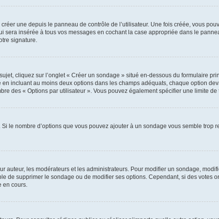
réer une depuis le panneau de contrôle de l’utilisateur. Une fois créée, vous pouv
i sera insérée à tous vos messages en cochant la case appropriée dans le panneau de
otre signature.
et, cliquez sur l’onglet « Créer un sondage » situé en-dessous du formulaire princi
e en incluant au moins deux options dans les champs adéquats, chaque option deva
mbre des « Options par utilisateur ». Vous pouvez également spécifier une limite de t
. Si le nombre d’options que vous pouvez ajouter à un sondage vous semble trop re
 auteur, les modérateurs et les administrateurs. Pour modifier un sondage, modifi
ible de supprimer le sondage ou de modifier ses options. Cependant, si des votes o
 en cours.