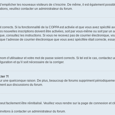
in d’empêcher les nouveaux visiteurs de s’inscrire. De même, il est également possib
mations, veuillez contacter un administrateur du forum.
nt corrects. Si la fonctionnalité de la COPPA est activée et que vous avez spécifié a
 nouvelles inscriptions doivent être activées, soit par vous-même ou soit par un ad
ronique, consultez les instructions. Si vous ne recevez pas de courrier électronique
ain que l’adresse de courrier électronique que vous avez spécifiée était correcte, es
m d’utilisateur et votre mot de passe soient corrects. Si tel est le cas, contactez u
uration et qu’il soit nécessaire de la corriger.
ter ?!
ur une quelconque raison. De plus, beaucoup de forums suppriment périodiquement les
vement aux discussions du forum.
ut facilement être réinitialisé. Veuillez vous rendre sur la page de connexion et cl
invitons à contacter un administrateur du forum.