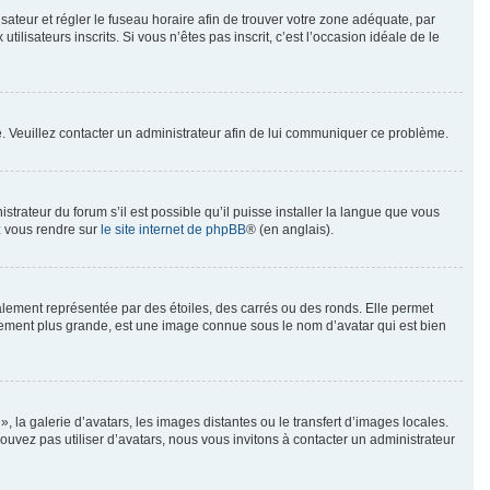
ilisateur et régler le fuseau horaire afin de trouver votre zone adéquate, par
isateurs inscrits. Si vous n’êtes pas inscrit, c’est l’occasion idéale de le
ée. Veuillez contacter un administrateur afin de lui communiquer ce problème.
strateur du forum s’il est possible qu’il puisse installer la langue que vous
ez vous rendre sur
le site internet de phpBB
® (en anglais).
alement représentée par des étoiles, des carrés ou des ronds. Elle permet
ralement plus grande, est une image connue sous le nom d’avatar qui est bien
, la galerie d’avatars, les images distantes ou le transfert d’images locales.
ouvez pas utiliser d’avatars, nous vous invitons à contacter un administrateur