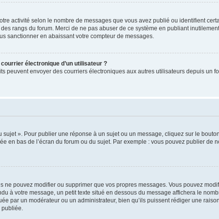
otre activité selon le nombre de messages que vous avez publié ou identifient certa
xte des rangs du forum. Merci de ne pas abuser de ce système en publiant inutilem
ous sanctionner en abaissant votre compteur de messages.
courrier électronique d’un utilisateur ?
inscrits peuvent envoyer des courriers électroniques aux autres utilisateurs depuis 
sujet ». Pour publier une réponse à un sujet ou un message, cliquez sur le bouton 
hée en bas de l’écran du forum ou du sujet. Par exemple : vous pouvez publier de 
s ne pouvez modifier ou supprimer que vos propres messages. Vous pouvez modifie
ndu à votre message, un petit texte situé en dessous du message affichera le nombre
ectuée par un modérateur ou un administrateur, bien qu’ils puissent rédiger une raison
 publiée.