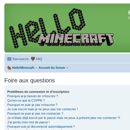
F
Raccourcis
FAQ
HelloMinecraft
Accueil du forum
Foire aux questions
Problèmes de connexion et d’inscription
Pourquoi ai-je besoin de m’inscrire ?
Qu’est-ce que la COPPA ?
Pourquoi ne puis-je pas m’inscrire ?
Je suis inscrit mais je ne peux pas me connecter !
Pourquoi ne puis-je pas me connecter ?
Je m’étais déjà inscrit par le passé mais ne peux à présent plus me connecter ?!
J’ai perdu mon mot de passe !
Pourquoi suis-je déconnecté automatiquement ?