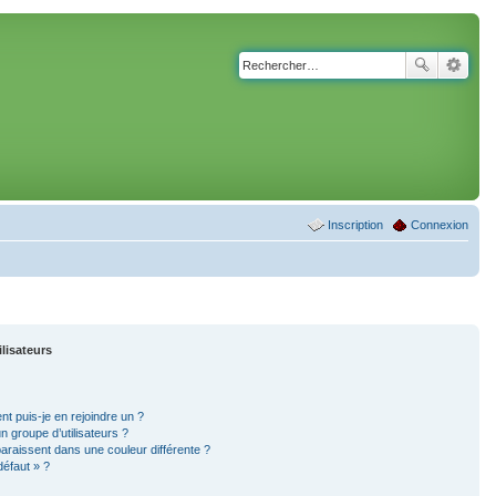
Inscription
Connexion
ilisateurs
nt puis-je en rejoindre un ?
 groupe d’utilisateurs ?
paraissent dans une couleur différente ?
défaut » ?