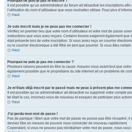
Pourquoi ne puis-je pas m’inscrire ?
Il est possible qu’un administrateur du forum ait désactivé les inscriptions af
l’utilisation du nom d’utilisateur que vous souhaitez utiliser. Pour plus d’infor
Haut
Je suis inscrit mais je ne peux pas me connecter !
Vérifiez en premier lieu que votre nom d’utilisateur et votre mot de passe soie
instructions que vous avez reçues. Certains forums exigeront également que les
était présente lors de votre inscription. Si vous aviez reçu un courrier élect
ou le courrier électronique a été filtré en tant que pourriel. Si vous êtes cert
Haut
Pourquoi ne puis-je pas me connecter ?
Plusieurs raisons peuvent en être la cause. Assurez-vous avant tout que votre no
également possible que le propriétaire du site internet ait un problème de config
Haut
Je m’étais déjà inscrit par le passé mais ne peux à présent plus me connec
Il est possible qu’un administrateur ait désactivé ou supprimé votre compte po
tel était le cas, inscrivez-vous de nouveau et essayez de participer plus acti
Haut
J’ai perdu mon mot de passe !
Pas de panique ! Bien que votre mot de passe ne puisse pas être récupéré, il pe
devriez être en mesure de pouvoir vous connecter de nouveau rapidement.
Cependant, si vous ne pouvez pas réinitialiser votre mot de passe, nous vous 