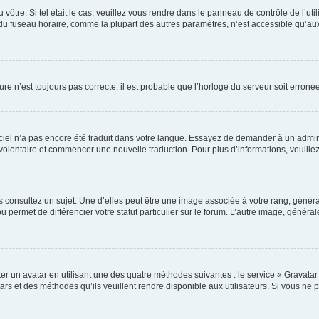
u vôtre. Si tel était le cas, veuillez vous rendre dans le panneau de contrôle de l’ut
 fuseau horaire, comme la plupart des autres paramètres, n’est accessible qu’aux util
ure n’est toujours pas correcte, il est probable que l’horloge du serveur soit erron
ogiciel n’a pas encore été traduit dans votre langue. Essayez de demander à un admini
r volontaire et commencer une nouvelle traduction. Pour plus d’informations, veuill
 consultez un sujet. Une d’elles peut être une image associée à votre rang, génér
 permet de différencier votre statut particulier sur le forum. L’autre image, géné
er un avatar en utilisant une des quatre méthodes suivantes : le service « Gravatar »
rs et des méthodes qu’ils veuillent rendre disponible aux utilisateurs. Si vous ne p