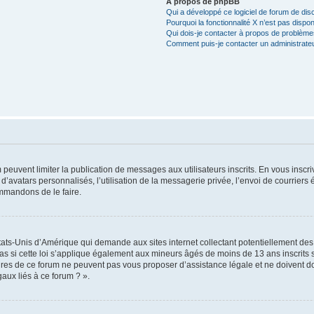
À propos de phpBB
Qui a développé ce logiciel de forum de dis
Pourquoi la fonctionnalité X n’est pas dispon
Qui dois-je contacter à propos de problèmes
Comment puis-je contacter un administrate
m peuvent limiter la publication de messages aux utilisateurs inscrits. En vous insc
d’avatars personnalisés, l’utilisation de la messagerie privée, l’envoi de courriers é
ommandons de le faire.
États-Unis d’Amérique qui demande aux sites internet collectant potentiellement de
 si cette loi s’applique également aux mineurs âgés de moins de 13 ans inscrits su
res de ce forum ne peuvent pas vous proposer d’assistance légale et ne doivent don
aux liés à ce forum ? ».