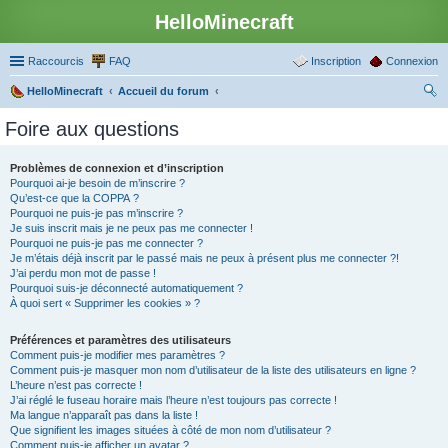
HelloMinecraft
Raccourcis
FAQ
Inscription
Connexion
HelloMinecraft
Accueil du forum
ec
Foire aux questions
her
ch
Problèmes de connexion et d’inscription
Pourquoi ai-je besoin de m’inscrire ?
er
Qu’est-ce que la COPPA ?
Pourquoi ne puis-je pas m’inscrire ?
Je suis inscrit mais je ne peux pas me connecter !
Pourquoi ne puis-je pas me connecter ?
Je m’étais déjà inscrit par le passé mais ne peux à présent plus me connecter ?!
J’ai perdu mon mot de passe !
Pourquoi suis-je déconnecté automatiquement ?
À quoi sert « Supprimer les cookies » ?
Préférences et paramètres des utilisateurs
Comment puis-je modifier mes paramètres ?
Comment puis-je masquer mon nom d’utilisateur de la liste des utilisateurs en ligne ?
L’heure n’est pas correcte !
J’ai réglé le fuseau horaire mais l’heure n’est toujours pas correcte !
Ma langue n’apparaît pas dans la liste !
Que signifient les images situées à côté de mon nom d’utilisateur ?
Comment puis-je afficher un avatar ?