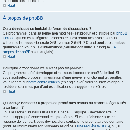
la section des pièces jointes.
Haut
À propos de phpBB
Qui a développé ce logiciel de forum de discussions ?
Ce programme (dans sa forme non modifiée) est produit et distribué par
phpBB
Limited
, qui en est le légitime propriétaire. Il est rendu accessible sous la
« Licence Publique Générale GNU version 2 (GPL-2.0) » et peut être distribué
gratuitement. Pour plus d’informations, veuillez consulter la rubrique «
À
propos de phpBB
» (en anglais).
Haut
Pourquoi la fonctionnalité X n’est pas disponible ?
Ce programme a été développé et mis sous licence par phpBB Limited. Si
vous souhaitez proposer l’intégration d’une nouvelle fonctionnalité, veuillez
vous rendre sur
notre centre d’idées
(en anglais) où vous pourrez voter pour
les idées soumises par d’autres utilisateurs et suggérer les vôtres.
Haut
Qui dois-je contacter à propos de problèmes d’abus ou d’ordres légaux liés
à ce forum ?
Tous les administrateurs listés sur la page « L’équipe » devraient être un
contact approprié concernant ces problèmes. Si vous n’obtenez aucune
réponse de leur part, vous devriez alors contacter le propriétaire du domaine
(dont les informations sont disponibles grâce à
une requête WHOIS
), ou, si