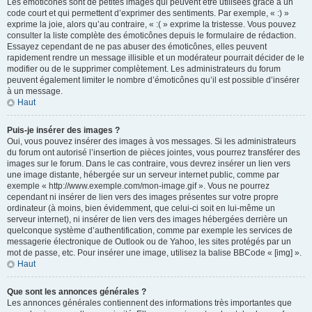
Les émoticônes sont de petites images qui peuvent être utilisées grâce à un
code court et qui permettent d’exprimer des sentiments. Par exemple, « :) »
exprime la joie, alors qu’au contraire, « :( » exprime la tristesse. Vous pouvez
consulter la liste complète des émoticônes depuis le formulaire de rédaction.
Essayez cependant de ne pas abuser des émoticônes, elles peuvent
rapidement rendre un message illisible et un modérateur pourrait décider de le
modifier ou de le supprimer complètement. Les administrateurs du forum
peuvent également limiter le nombre d’émoticônes qu’il est possible d’insérer
à un message.
Haut
Puis-je insérer des images ?
Oui, vous pouvez insérer des images à vos messages. Si les administrateurs
du forum ont autorisé l’insertion de pièces jointes, vous pourrez transférer des
images sur le forum. Dans le cas contraire, vous devrez insérer un lien vers
une image distante, hébergée sur un serveur internet public, comme par
exemple « http://www.exemple.com/mon-image.gif ». Vous ne pourrez
cependant ni insérer de lien vers des images présentes sur votre propre
ordinateur (à moins, bien évidemment, que celui-ci soit en lui-même un
serveur internet), ni insérer de lien vers des images hébergées derrière un
quelconque système d’authentification, comme par exemple les services de
messagerie électronique de Outlook ou de Yahoo, les sites protégés par un
mot de passe, etc. Pour insérer une image, utilisez la balise BBCode « [img] ».
Haut
Que sont les annonces générales ?
Les annonces générales contiennent des informations très importantes que