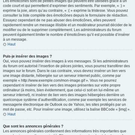
Les émoticônes sont de petites images qui peuvent être utilisées grâce à un
code court et qui permettent d’exprimer des sentiments. Par exemple, « :) »
exprime la joie, alors qu’au contraire, « :( » exprime la tristesse. Vous pouvez
consulter la liste complète des émoticônes depuis le formulaire de rédaction.
Essayez cependant de ne pas abuser des émoticônes, elles peuvent
rapidement rendre un message illisible et un modérateur pourrait décider de le
modifier ou de le supprimer complètement. Les administrateurs du forum
peuvent également limiter le nombre d’émoticônes qu’il est possible d’insérer
à un message.
Haut
Puis-je insérer des images ?
Oui, vous pouvez insérer des images à vos messages. Si les administrateurs
du forum ont autorisé l’insertion de pièces jointes, vous pourrez transférer des
images sur le forum. Dans le cas contraire, vous devrez insérer un lien vers
une image distante, hébergée sur un serveur internet public, comme par
exemple « http://www.exemple.com/mon-image.gif ». Vous ne pourrez
cependant ni insérer de lien vers des images présentes sur votre propre
ordinateur (à moins, bien évidemment, que celui-ci soit en lui-même un
serveur internet), ni insérer de lien vers des images hébergées derrière un
quelconque système d’authentification, comme par exemple les services de
messagerie électronique de Outlook ou de Yahoo, les sites protégés par un
mot de passe, etc. Pour insérer une image, utilisez la balise BBCode « [img] ».
Haut
Que sont les annonces générales ?
Les annonces générales contiennent des informations très importantes que