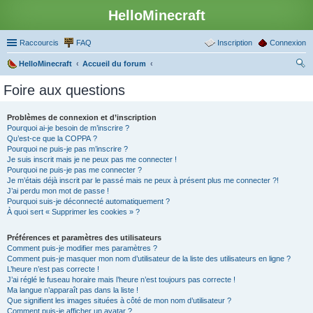
HelloMinecraft
Raccourcis
FAQ
Inscription
Connexion
HelloMinecraft
Accueil du forum
ec
Foire aux questions
her
ch
Problèmes de connexion et d’inscription
Pourquoi ai-je besoin de m’inscrire ?
er
Qu’est-ce que la COPPA ?
Pourquoi ne puis-je pas m’inscrire ?
Je suis inscrit mais je ne peux pas me connecter !
Pourquoi ne puis-je pas me connecter ?
Je m’étais déjà inscrit par le passé mais ne peux à présent plus me connecter ?!
J’ai perdu mon mot de passe !
Pourquoi suis-je déconnecté automatiquement ?
À quoi sert « Supprimer les cookies » ?
Préférences et paramètres des utilisateurs
Comment puis-je modifier mes paramètres ?
Comment puis-je masquer mon nom d’utilisateur de la liste des utilisateurs en ligne ?
L’heure n’est pas correcte !
J’ai réglé le fuseau horaire mais l’heure n’est toujours pas correcte !
Ma langue n’apparaît pas dans la liste !
Que signifient les images situées à côté de mon nom d’utilisateur ?
Comment puis-je afficher un avatar ?