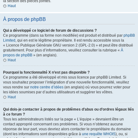
la section des pièces jointes.
Haut
À propos de phpBB
Qui a développé ce logiciel de forum de discussions ?
Ce programme (dans sa forme non modifiée) est produit et distribué par
phpBB
Limited
, qui en est le légitime propriétaire. Il est rendu accessible sous la
« Licence Publique Générale GNU version 2 (GPL-2.0) » et peut être distribué
gratuitement. Pour plus d’informations, veuillez consulter la rubrique «
À
propos de phpBB
» (en anglais).
Haut
Pourquoi la fonctionnalité X n’est pas disponible ?
Ce programme a été développé et mis sous licence par phpBB Limited. Si
vous souhaitez proposer l’intégration d’une nouvelle fonctionnalité, veuillez
vous rendre sur
notre centre d’idées
(en anglais) où vous pourrez voter pour
les idées soumises par d’autres utilisateurs et suggérer les vôtres.
Haut
Qui dois-je contacter à propos de problèmes d’abus ou d’ordres légaux liés
à ce forum ?
Tous les administrateurs listés sur la page « L’équipe » devraient être un
contact approprié concernant ces problèmes. Si vous n’obtenez aucune
réponse de leur part, vous devriez alors contacter le propriétaire du domaine
(dont les informations sont disponibles grâce à
une requête WHOIS
), ou, si