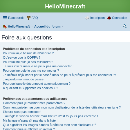
HelloMinecraft
Raccourcis
FAQ
Inscription
Connexion
HelloMinecraft
Accueil du forum
ec
Foire aux questions
her
ch
Problèmes de connexion et d’inscription
Pourquoi ai-je besoin de m’inscrire ?
er
Qu’est-ce que la COPPA ?
Pourquoi ne puis-je pas m’inscrire ?
Je suis inscrit mais je ne peux pas me connecter !
Pourquoi ne puis-je pas me connecter ?
Je m’étais déjà inscrit par le passé mais ne peux à présent plus me connecter ?!
J’ai perdu mon mot de passe !
Pourquoi suis-je déconnecté automatiquement ?
À quoi sert « Supprimer les cookies » ?
Préférences et paramètres des utilisateurs
Comment puis-je modifier mes paramètres ?
Comment puis-je masquer mon nom d’utilisateur de la liste des utilisateurs en ligne ?
L’heure n’est pas correcte !
J’ai réglé le fuseau horaire mais l’heure n’est toujours pas correcte !
Ma langue n’apparaît pas dans la liste !
Que signifient les images situées à côté de mon nom d’utilisateur ?
Comment puis-je afficher un avatar ?