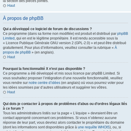
la section des pièces jointes.
Haut
À propos de phpBB
Qui a développé ce logiciel de forum de discussions ?
Ce programme (dans sa forme non modifiée) est produit et distribué par
phpBB
Limited
, qui en est le légitime propriétaire. Il est rendu accessible sous la
« Licence Publique Générale GNU version 2 (GPL-2.0) » et peut être distribué
gratuitement. Pour plus d’informations, veuillez consulter la rubrique «
À
propos de phpBB
» (en anglais).
Haut
Pourquoi la fonctionnalité X n’est pas disponible ?
Ce programme a été développé et mis sous licence par phpBB Limited. Si
vous souhaitez proposer l’intégration d’une nouvelle fonctionnalité, veuillez
vous rendre sur
notre centre d’idées
(en anglais) où vous pourrez voter pour
les idées soumises par d’autres utilisateurs et suggérer les vôtres.
Haut
Qui dois-je contacter à propos de problèmes d’abus ou d’ordres légaux liés
à ce forum ?
Tous les administrateurs listés sur la page « L’équipe » devraient être un
contact approprié concernant ces problèmes. Si vous n’obtenez aucune
réponse de leur part, vous devriez alors contacter le propriétaire du domaine
(dont les informations sont disponibles grâce à
une requête WHOIS
), ou, si