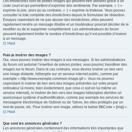
Les émoticônes sont de petites images qui peuvent être utilisées grâce à un
code court et qui permettent d’exprimer des sentiments. Par exemple, « :) »
exprime la joie, alors qu’au contraire, « :( » exprime la tristesse. Vous pouvez
consulter la liste complète des émoticônes depuis le formulaire de rédaction.
Essayez cependant de ne pas abuser des émoticônes, elles peuvent
rapidement rendre un message illisible et un modérateur pourrait décider de le
modifier ou de le supprimer complètement. Les administrateurs du forum
peuvent également limiter le nombre d’émoticônes qu’il est possible d’insérer
à un message.
Haut
Puis-je insérer des images ?
Oui, vous pouvez insérer des images à vos messages. Si les administrateurs
du forum ont autorisé l’insertion de pièces jointes, vous pourrez transférer des
images sur le forum. Dans le cas contraire, vous devrez insérer un lien vers
une image distante, hébergée sur un serveur internet public, comme par
exemple « http://www.exemple.com/mon-image.gif ». Vous ne pourrez
cependant ni insérer de lien vers des images présentes sur votre propre
ordinateur (à moins, bien évidemment, que celui-ci soit en lui-même un
serveur internet), ni insérer de lien vers des images hébergées derrière un
quelconque système d’authentification, comme par exemple les services de
messagerie électronique de Outlook ou de Yahoo, les sites protégés par un
mot de passe, etc. Pour insérer une image, utilisez la balise BBCode « [img] ».
Haut
Que sont les annonces générales ?
Les annonces générales contiennent des informations très importantes que