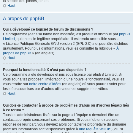
la section des pièces jointes.
Haut
À propos de phpBB
Qui a développé ce logiciel de forum de discussions ?
Ce programme (dans sa forme non modifiée) est produit et distribué par
phpBB
Limited
, qui en est le légitime propriétaire. Il est rendu accessible sous la
« Licence Publique Générale GNU version 2 (GPL-2.0) » et peut être distribué
gratuitement. Pour plus d’informations, veuillez consulter la rubrique «
À
propos de phpBB
» (en anglais).
Haut
Pourquoi la fonctionnalité X n’est pas disponible ?
Ce programme a été développé et mis sous licence par phpBB Limited. Si
vous souhaitez proposer l’intégration d’une nouvelle fonctionnalité, veuillez
vous rendre sur
notre centre d’idées
(en anglais) où vous pourrez voter pour
les idées soumises par d’autres utilisateurs et suggérer les vôtres.
Haut
Qui dois-je contacter à propos de problèmes d’abus ou d’ordres légaux liés
à ce forum ?
Tous les administrateurs listés sur la page « L’équipe » devraient être un
contact approprié concernant ces problèmes. Si vous n’obtenez aucune
réponse de leur part, vous devriez alors contacter le propriétaire du domaine
(dont les informations sont disponibles grâce à
une requête WHOIS
), ou, si