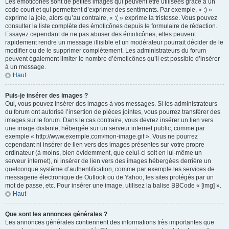
Les émoticônes sont de petites images qui peuvent être utilisées grâce à un
code court et qui permettent d’exprimer des sentiments. Par exemple, « :) »
exprime la joie, alors qu’au contraire, « :( » exprime la tristesse. Vous pouvez
consulter la liste complète des émoticônes depuis le formulaire de rédaction.
Essayez cependant de ne pas abuser des émoticônes, elles peuvent
rapidement rendre un message illisible et un modérateur pourrait décider de le
modifier ou de le supprimer complètement. Les administrateurs du forum
peuvent également limiter le nombre d’émoticônes qu’il est possible d’insérer
à un message.
Haut
Puis-je insérer des images ?
Oui, vous pouvez insérer des images à vos messages. Si les administrateurs
du forum ont autorisé l’insertion de pièces jointes, vous pourrez transférer des
images sur le forum. Dans le cas contraire, vous devrez insérer un lien vers
une image distante, hébergée sur un serveur internet public, comme par
exemple « http://www.exemple.com/mon-image.gif ». Vous ne pourrez
cependant ni insérer de lien vers des images présentes sur votre propre
ordinateur (à moins, bien évidemment, que celui-ci soit en lui-même un
serveur internet), ni insérer de lien vers des images hébergées derrière un
quelconque système d’authentification, comme par exemple les services de
messagerie électronique de Outlook ou de Yahoo, les sites protégés par un
mot de passe, etc. Pour insérer une image, utilisez la balise BBCode « [img] ».
Haut
Que sont les annonces générales ?
Les annonces générales contiennent des informations très importantes que