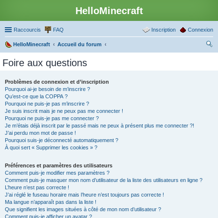
HelloMinecraft
Raccourcis
FAQ
Inscription
Connexion
HelloMinecraft
Accueil du forum
ec
Foire aux questions
her
ch
Problèmes de connexion et d’inscription
Pourquoi ai-je besoin de m’inscrire ?
er
Qu’est-ce que la COPPA ?
Pourquoi ne puis-je pas m’inscrire ?
Je suis inscrit mais je ne peux pas me connecter !
Pourquoi ne puis-je pas me connecter ?
Je m’étais déjà inscrit par le passé mais ne peux à présent plus me connecter ?!
J’ai perdu mon mot de passe !
Pourquoi suis-je déconnecté automatiquement ?
À quoi sert « Supprimer les cookies » ?
Préférences et paramètres des utilisateurs
Comment puis-je modifier mes paramètres ?
Comment puis-je masquer mon nom d’utilisateur de la liste des utilisateurs en ligne ?
L’heure n’est pas correcte !
J’ai réglé le fuseau horaire mais l’heure n’est toujours pas correcte !
Ma langue n’apparaît pas dans la liste !
Que signifient les images situées à côté de mon nom d’utilisateur ?
Comment puis-je afficher un avatar ?