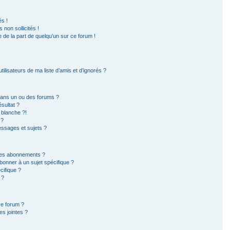
s !
non sollicités !
e de la part de quelqu’un sur ce forum !
ilisateurs de ma liste d’amis et d’ignorés ?
dans un ou des forums ?
sultat ?
 blanche ?!
 ?
ssages et sujets ?
t les abonnements ?
bonner à un sujet spécifique ?
ifique ?
 ?
ce forum ?
s jointes ?