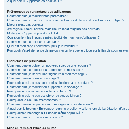
À quoi sert « Supprimer les cookies » ?
Préférences et paramètres des utilisateurs
Comment puis-je modifier mes paramètres ?
Comment puis-je masquer mon nom d’utilisateur de la liste des utilisateurs en ligne ?
L’heure n’est pas correcte !
J’ai réglé le fuseau horaire mais l’heure n’est toujours pas correcte !
Ma langue n’apparaît pas dans la liste !
Que signifient les images situées à côté de mon nom d’utilisateur ?
Comment puis-je afficher un avatar ?
Quel est mon rang et comment puis-je le modifier ?
Pourquoi m’est-il demandé de me connecter lorsque je clique sur le lien de courrier élect
Problèmes de publication
Comment puis-je publier un nouveau sujet ou une réponse ?
Comment puis-je modifier ou supprimer un message ?
Comment puis-je insérer une signature à mon message ?
Comment puis-je créer un sondage ?
Pourquoi ne puis-je pas ajouter plus d’options à un sondage ?
Comment puis-je modifier ou supprimer un sondage ?
Pourquoi ne puis-je pas accéder à un forum ?
Pourquoi ne puis-je pas transférer de pièces jointes ?
Pourquoi ai-je reçu un avertissement ?
Comment puis-je rapporter des messages à un modérateur ?
À quoi sert le bouton « Enregistrer comme brouillon » affiché lors de la rédaction d’un su
Pourquoi mon message a-t-il besoin d’être approuvé ?
Comment puis-je remonter mes sujets ?
Mise en forme et types de sujets