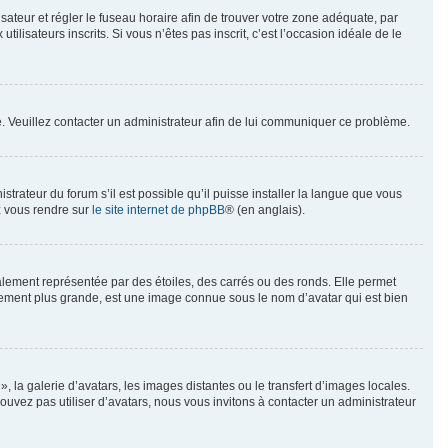
ilisateur et régler le fuseau horaire afin de trouver votre zone adéquate, par
isateurs inscrits. Si vous n’êtes pas inscrit, c’est l’occasion idéale de le
ée. Veuillez contacter un administrateur afin de lui communiquer ce problème.
strateur du forum s’il est possible qu’il puisse installer la langue que vous
ez vous rendre sur
le site internet de phpBB
® (en anglais).
alement représentée par des étoiles, des carrés ou des ronds. Elle permet
ralement plus grande, est une image connue sous le nom d’avatar qui est bien
, la galerie d’avatars, les images distantes ou le transfert d’images locales.
ouvez pas utiliser d’avatars, nous vous invitons à contacter un administrateur