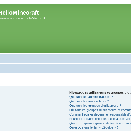
HelloMinecraft
orum du serveur HelloMinecraft
Niveaux des utilisateurs et groupes d’ut
Que sont les administrateurs ?
Que sont les modérateurs ?
Que sont les groupes d’utilisateurs ?
Où sont les groupes d’utilisateurs et comme
Comment puis-je devenir le responsable d’un
Pourquoi certains groupes d’utilisateurs ap
Qu’est-ce qu’un « groupe d’utilisateurs par 
Qu’est-ce que le lien « L’équipe » ?