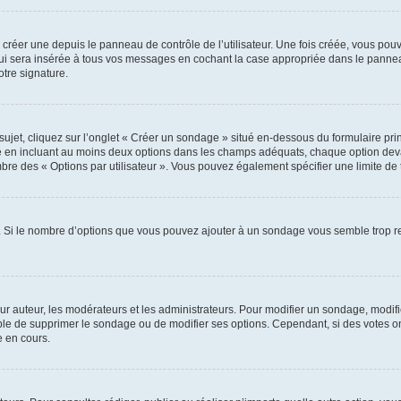
réer une depuis le panneau de contrôle de l’utilisateur. Une fois créée, vous pouv
i sera insérée à tous vos messages en cochant la case appropriée dans le panneau de
otre signature.
et, cliquez sur l’onglet « Créer un sondage » situé en-dessous du formulaire princi
e en incluant au moins deux options dans les champs adéquats, chaque option deva
mbre des « Options par utilisateur ». Vous pouvez également spécifier une limite de t
. Si le nombre d’options que vous pouvez ajouter à un sondage vous semble trop re
 auteur, les modérateurs et les administrateurs. Pour modifier un sondage, modifi
ible de supprimer le sondage ou de modifier ses options. Cependant, si des votes o
 en cours.