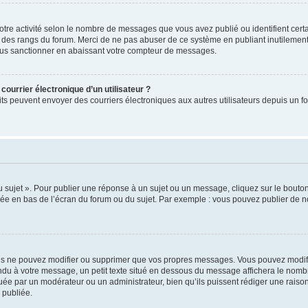
otre activité selon le nombre de messages que vous avez publié ou identifient certa
xte des rangs du forum. Merci de ne pas abuser de ce système en publiant inutilem
ous sanctionner en abaissant votre compteur de messages.
courrier électronique d’un utilisateur ?
inscrits peuvent envoyer des courriers électroniques aux autres utilisateurs depuis 
sujet ». Pour publier une réponse à un sujet ou un message, cliquez sur le bouton 
hée en bas de l’écran du forum ou du sujet. Par exemple : vous pouvez publier de 
s ne pouvez modifier ou supprimer que vos propres messages. Vous pouvez modifie
ndu à votre message, un petit texte situé en dessous du message affichera le nombre
ectuée par un modérateur ou un administrateur, bien qu’ils puissent rédiger une raison
 publiée.