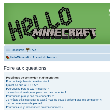
F
Raccourcis
FAQ
HelloMinecraft
Accueil du forum
Foire aux questions
Problèmes de connexion et d’inscription
Pourquoi ai-je besoin de m’inscrire ?
Qu’est-ce que la COPPA ?
Pourquoi ne puis-je pas m’inscrire ?
Je suis inscrit mais je ne peux pas me connecter !
Pourquoi ne puis-je pas me connecter ?
Je m’étais déjà inscrit par le passé mais ne peux à présent plus me connecter ?!
J’ai perdu mon mot de passe !
Pourquoi suis-je déconnecté automatiquement ?