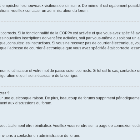
in d’empêcher les nouveaux visiteurs de s’inscrire. De même, il est également possib
mations, veuillez contacter un administrateur du forum.
nt corrects. Si la fonctionnalité de la COPPA est activée et que vous avez spécifié a
 nouvelles inscriptions doivent être activées, soit par vous-même ou soit par un ad
ronique, consultez les instructions. Si vous ne recevez pas de courrier électronique
ain que l’adresse de courrier électronique que vous avez spécifiée était correcte, es
m d’utilisateur et votre mot de passe soient corrects. Si tel est le cas, contactez u
uration et qu’il soit nécessaire de la corriger.
ter ?!
ur une quelconque raison. De plus, beaucoup de forums suppriment périodiquement les
vement aux discussions du forum.
ut facilement être réinitialisé. Veuillez vous rendre sur la page de connexion et cl
invitons à contacter un administrateur du forum.