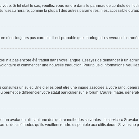
u vôtre. Si tel était le cas, veuillez vous rendre dans le panneau de contrôle de l’ut
 fuseau horaire, comme la plupart des autres paramètres, n’est accessible qu’aux util
ure n’est toujours pas correcte, il est probable que l’horloge du serveur soit erron
ogiciel n’a pas encore été traduit dans votre langue. Essayez de demander à un admini
r volontaire et commencer une nouvelle traduction. Pour plus d’informations, veuill
 consultez un sujet. Une d’elles peut être une image associée à votre rang, génér
 permet de différencier votre statut particulier sur le forum. L’autre image, géné
er un avatar en utilisant une des quatre méthodes suivantes : le service « Gravatar »
rs et des méthodes qu’ils veuillent rendre disponible aux utilisateurs. Si vous ne p