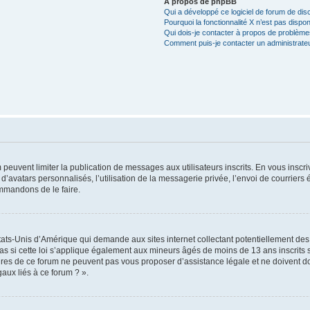
À propos de phpBB
Qui a développé ce logiciel de forum de dis
Pourquoi la fonctionnalité X n’est pas dispon
Qui dois-je contacter à propos de problèmes
Comment puis-je contacter un administrate
m peuvent limiter la publication de messages aux utilisateurs inscrits. En vous insc
d’avatars personnalisés, l’utilisation de la messagerie privée, l’envoi de courriers é
ommandons de le faire.
États-Unis d’Amérique qui demande aux sites internet collectant potentiellement de
 si cette loi s’applique également aux mineurs âgés de moins de 13 ans inscrits su
res de ce forum ne peuvent pas vous proposer d’assistance légale et ne doivent don
aux liés à ce forum ? ».