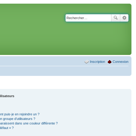
Inscription
Connexion
ilisateurs
nt puis-je en rejoindre un ?
 groupe d’utilisateurs ?
paraissent dans une couleur différente ?
défaut » ?