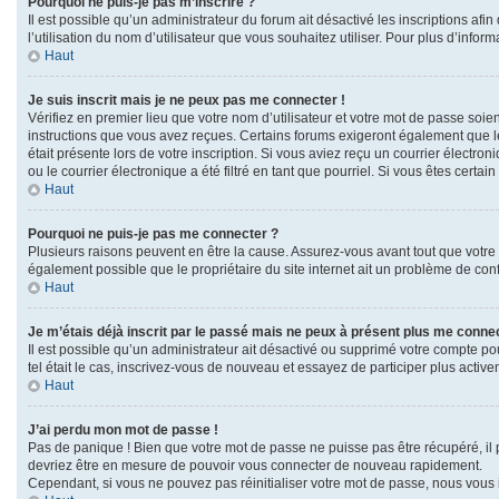
Pourquoi ne puis-je pas m’inscrire ?
Il est possible qu’un administrateur du forum ait désactivé les inscriptions af
l’utilisation du nom d’utilisateur que vous souhaitez utiliser. Pour plus d’infor
Haut
Je suis inscrit mais je ne peux pas me connecter !
Vérifiez en premier lieu que votre nom d’utilisateur et votre mot de passe soie
instructions que vous avez reçues. Certains forums exigeront également que les
était présente lors de votre inscription. Si vous aviez reçu un courrier élect
ou le courrier électronique a été filtré en tant que pourriel. Si vous êtes cert
Haut
Pourquoi ne puis-je pas me connecter ?
Plusieurs raisons peuvent en être la cause. Assurez-vous avant tout que votre no
également possible que le propriétaire du site internet ait un problème de config
Haut
Je m’étais déjà inscrit par le passé mais ne peux à présent plus me connec
Il est possible qu’un administrateur ait désactivé ou supprimé votre compte po
tel était le cas, inscrivez-vous de nouveau et essayez de participer plus acti
Haut
J’ai perdu mon mot de passe !
Pas de panique ! Bien que votre mot de passe ne puisse pas être récupéré, il pe
devriez être en mesure de pouvoir vous connecter de nouveau rapidement.
Cependant, si vous ne pouvez pas réinitialiser votre mot de passe, nous vous 