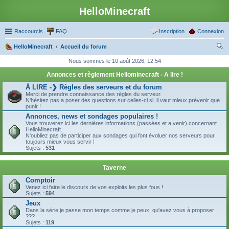
HelloMinecraft
Raccourcis
FAQ
Inscription
Connexion
HelloMinecraft
Accueil du forum
ec
Nous sommes le 10 août 2026, 12:54
her
Annonces et règlement Hellominecraft - A lire !
ch
À LIRE -❯ Règles des serveurs et du forum
Merci de prendre connaissance des règles du serveur.
er
N'hésitez pas a poser des questions sur celles-ci si, il vaut mieux prévenir que
punir !
Annonces, news et sondages populaires !
Vous trouverez ici les dernières informations (passées et a venir) concernant
HelloMinecraft.
N'oubliez pas de participer aux sondages qui font évoluer nos serveurs pour
toujours mieux vous servir !
Sujets :
531
Taverne
Comptoir
Venez ici faire le discours de vos exploits les plus fous !
Sujets :
594
Jeux
Dans la série je passe mon temps comme je peux, qu'avez vous à proposer
???
Sujets :
119