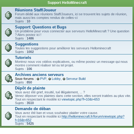
Support HelloMinecraft
Réunions Staff/Joueur
Forum dédié aux réunions Staff/Joueurs, ici se trouvent les sujets de réunion,
mais aussi les comptes rendus de celles-ci
Sujets :
10
Support: Questions et Bugs
Un problème pour vous connecter aux serveurs HelloMinecraft ? Une question
? Alors postez ici !
Sujets :
1486
Suggestions
Toutes les suggestions pour améliorer les serveurs Hellominecraft
Sujets :
1002
Tutoriels
Montrez nous vos vidéos explicatives, ou même postez un message qui nous
montre comment réaliser tel ou tel projet.
Sujets :
106
Archives anciens serveurs
Sous-forums :
PVP
,
Lobby
,
Serveur Build
Sujets :
850
Dépôt de plainte
Vous avez été grief, insulté, tué illégalement, ... ?
Venez déposer vos plaintes dans cette section, elles seront traitées au plus vite.
Tout en respectant le modèle ici
viewtopic.php?f=10&t=653
Sujets :
3510
Demande de déban
Vous avez été ban et vous souhaitez plaider votre cause.
Tout en respectant le modèle ici
http://hellominecraft.fr/forum/viewtopic.php?
f=16&t=652
Sujets :
5425