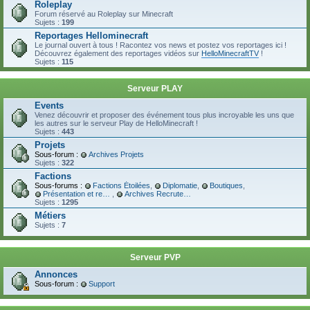
Roleplay
Forum réservé au Roleplay sur Minecraft
Sujets :
199
Reportages Hellominecraft
Le journal ouvert à tous ! Racontez vos news et postez vos reportages ici !
Découvrez également des reportages vidéos sur
HelloMinecraftTV
!
Sujets :
115
Serveur PLAY
Events
Venez découvrir et proposer des événement tous plus incroyable les uns que
les autres sur le serveur Play de HelloMinecraft !
Sujets :
443
Projets
Sous-forum :
Archives Projets
Sujets :
322
Factions
Sous-forums :
Factions Étoilées
,
Diplomatie
,
Boutiques
,
Présentation et recrutement
,
Archives Recrutement
Sujets :
1295
Métiers
Sujets :
7
Serveur PVP
Annonces
Sous-forum :
Support