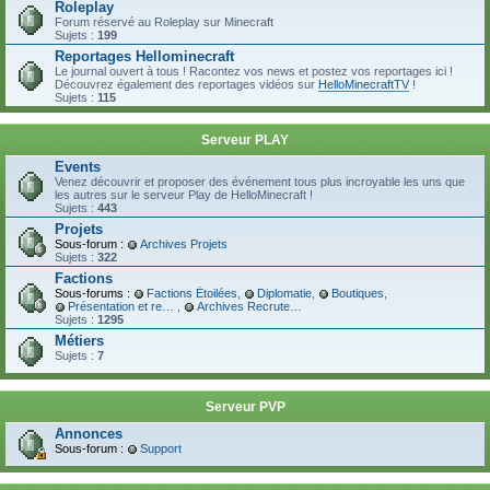
Roleplay
Forum réservé au Roleplay sur Minecraft
Sujets :
199
Reportages Hellominecraft
Le journal ouvert à tous ! Racontez vos news et postez vos reportages ici !
Découvrez également des reportages vidéos sur
HelloMinecraftTV
!
Sujets :
115
Serveur PLAY
Events
Venez découvrir et proposer des événement tous plus incroyable les uns que
les autres sur le serveur Play de HelloMinecraft !
Sujets :
443
Projets
Sous-forum :
Archives Projets
Sujets :
322
Factions
Sous-forums :
Factions Étoilées
,
Diplomatie
,
Boutiques
,
Présentation et recrutement
,
Archives Recrutement
Sujets :
1295
Métiers
Sujets :
7
Serveur PVP
Annonces
Sous-forum :
Support