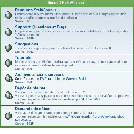
Support HelloMinecraft
Réunions Staff/Joueur
Forum dédié aux réunions Staff/Joueurs, ici se trouvent les sujets de réunion,
mais aussi les comptes rendus de celles-ci
Sujets :
10
Support: Questions et Bugs
Un problème pour vous connecter aux serveurs HelloMinecraft ? Une question
? Alors postez ici !
Sujets :
1486
Suggestions
Toutes les suggestions pour améliorer les serveurs Hellominecraft
Sujets :
1002
Tutoriels
Montrez nous vos vidéos explicatives, ou même postez un message qui nous
montre comment réaliser tel ou tel projet.
Sujets :
106
Archives anciens serveurs
Sous-forums :
PVP
,
Lobby
,
Serveur Build
Sujets :
850
Dépôt de plainte
Vous avez été grief, insulté, tué illégalement, ... ?
Venez déposer vos plaintes dans cette section, elles seront traitées au plus vite.
Tout en respectant le modèle ici
viewtopic.php?f=10&t=653
Sujets :
3510
Demande de déban
Vous avez été ban et vous souhaitez plaider votre cause.
Tout en respectant le modèle ici
http://hellominecraft.fr/forum/viewtopic.php?
f=16&t=652
Sujets :
5425