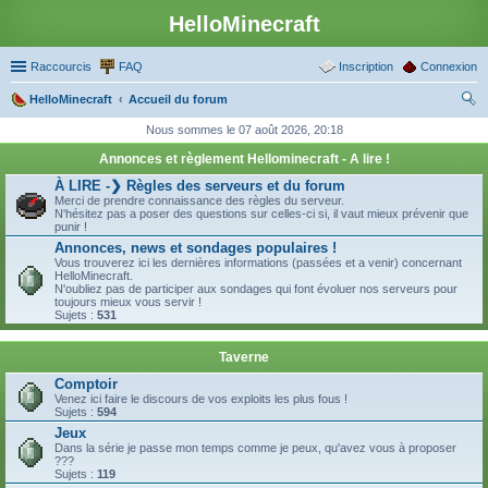
HelloMinecraft
Raccourcis
FAQ
Inscription
Connexion
HelloMinecraft
Accueil du forum
ec
Nous sommes le 07 août 2026, 20:18
her
Annonces et règlement Hellominecraft - A lire !
ch
À LIRE -❯ Règles des serveurs et du forum
Merci de prendre connaissance des règles du serveur.
er
N'hésitez pas a poser des questions sur celles-ci si, il vaut mieux prévenir que
punir !
Annonces, news et sondages populaires !
Vous trouverez ici les dernières informations (passées et a venir) concernant
HelloMinecraft.
N'oubliez pas de participer aux sondages qui font évoluer nos serveurs pour
toujours mieux vous servir !
Sujets :
531
Taverne
Comptoir
Venez ici faire le discours de vos exploits les plus fous !
Sujets :
594
Jeux
Dans la série je passe mon temps comme je peux, qu'avez vous à proposer
???
Sujets :
119