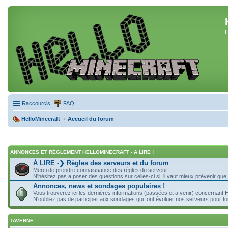
F
Raccourcis
FAQ
HelloMinecraft
Accueil du forum
ANNONCES ET RÈGLEMENT HELLOMINECRAFT - A LIRE !
À LIRE -❯ Règles des serveurs et du forum
Merci de prendre connaissance des règles du serveur.
N'hésitez pas a poser des questions sur celles-ci si, il vaut mieux prévenir que 
Annonces, news et sondages populaires !
Vous trouverez ici les dernières informations (passées et a venir) concernant H
N'oubliez pas de participer aux sondages qui font évoluer nos serveurs pour to
TAVERNE