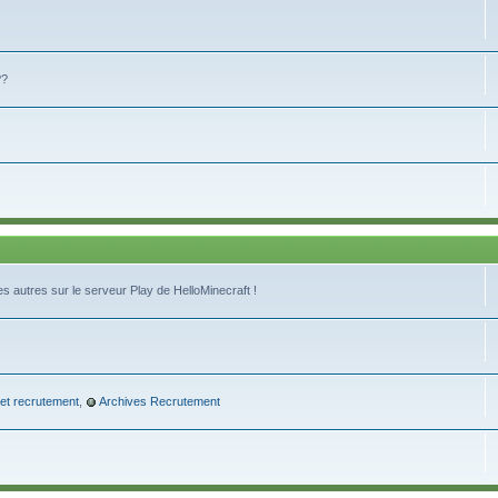
??
s autres sur le serveur Play de HelloMinecraft !
 et recrutement
,
Archives Recrutement