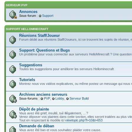
SERVEUR PVP
Annonces
Sous-forum :
Support
SUPPORT HELLOMINECRAFT
Réunions Staff/Joueur
Forum dédié aux réunions Staff/Joueurs, ici se trouvent les sujets de réunion,
Support: Questions et Bugs
Un problème pour vous connecter aux serveurs HelloMinecraft ? Une question ?
Suggestions
Toutes les suggestions pour améliorer les serveurs Hellominecraft
Tutoriels
Montrez nous vos vidéos explicatives, ou même postez un message qui nous mon
Archives anciens serveurs
Sous-forums :
PVP
,
Lobby
,
Serveur Build
Dépôt de plainte
Vous avez été grief, insulté, tué illégalement, ... ?
Venez déposer vos plaintes dans cette section, elles seront traitées au plus vit
Tout en respectant le modèle ici
viewtopic.php?f=10&t=653
Demande de déban
Vous avez été ban et vous souhaitez plaider votre cause.