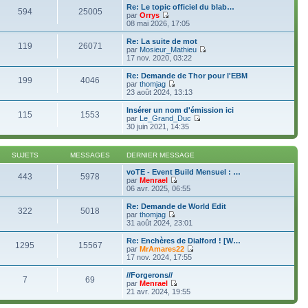
l
Re: Le topic officiel du blab…
t
594
25005
par
Orrys
e
C
08 mai 2026, 17:05
r
o
l
n
Re: La suite de mot
e
119
26071
s
par
Mosieur_Mathieu
d
u
C
17 nov. 2020, 03:22
e
l
o
r
t
n
Re: Demande de Thor pour l'EBM
n
199
4046
e
s
par
thomjag
i
r
u
C
23 août 2024, 13:13
e
l
l
o
r
e
t
n
m
Insérer un nom d'émission ici
d
115
1553
e
s
e
par
Le_Grand_Duc
e
r
u
s
C
30 juin 2021, 14:35
r
l
l
s
o
n
e
t
a
n
i
d
e
g
s
e
SUJETS
MESSAGES
DERNIER MESSAGE
e
r
e
u
r
r
l
l
m
voTE - Event Build Mensuel : …
n
e
t
443
5978
e
par
Menrael
i
d
e
s
C
06 avr. 2025, 06:55
e
e
r
s
o
r
r
l
a
n
m
Re: Demande de World Edit
n
e
322
5018
g
s
e
par
thomjag
i
d
e
u
C
s
31 août 2024, 23:01
e
e
l
o
s
r
r
t
n
a
m
Re: Enchères de Dialford ! [W…
n
1295
15567
e
s
g
e
par
MrAmares22
i
r
u
e
s
C
17 nov. 2024, 17:55
e
l
l
s
o
r
e
t
a
n
m
//Forgerons//
d
7
69
e
g
s
e
par
Menrael
e
r
e
u
C
s
21 avr. 2024, 19:55
r
l
l
o
s
n
e
t
n
a