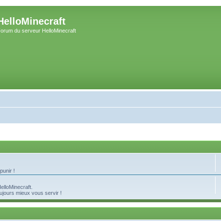
HelloMinecraft
orum du serveur HelloMinecraft
punir !
elloMinecraft.
ujours mieux vous servir !