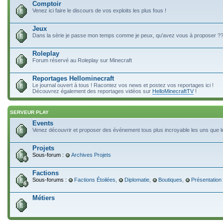
Comptoir
Venez ici faire le discours de vos exploits les plus fous !
Jeux
Dans la série je passe mon temps comme je peux, qu'avez vous à proposer ?
Roleplay
Forum réservé au Roleplay sur Minecraft
Reportages Hellominecraft
Le journal ouvert à tous ! Racontez vos news et postez vos reportages ici !
Découvrez également des reportages vidéos sur
HelloMinecraftTV
!
SERVEUR PLAY
Events
Venez découvrir et proposer des événement tous plus incroyable les uns que le
Projets
Sous-forum :
Archives Projets
Factions
Sous-forums :
Factions Étoilées
,
Diplomatie
,
Boutiques
,
Présentation
Métiers