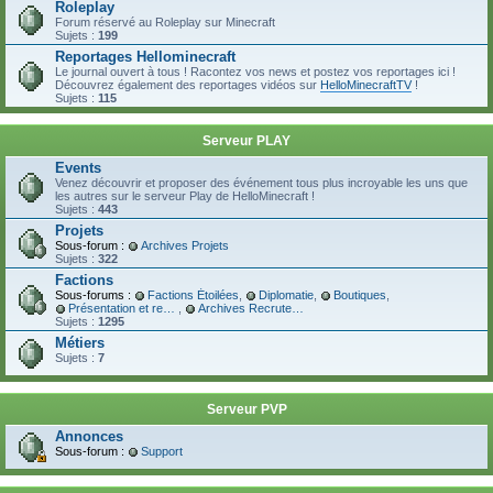
Roleplay
Forum réservé au Roleplay sur Minecraft
Sujets :
199
Reportages Hellominecraft
Le journal ouvert à tous ! Racontez vos news et postez vos reportages ici !
Découvrez également des reportages vidéos sur
HelloMinecraftTV
!
Sujets :
115
Serveur PLAY
Events
Venez découvrir et proposer des événement tous plus incroyable les uns que
les autres sur le serveur Play de HelloMinecraft !
Sujets :
443
Projets
Sous-forum :
Archives Projets
Sujets :
322
Factions
Sous-forums :
Factions Étoilées
,
Diplomatie
,
Boutiques
,
Présentation et recrutement
,
Archives Recrutement
Sujets :
1295
Métiers
Sujets :
7
Serveur PVP
Annonces
Sous-forum :
Support