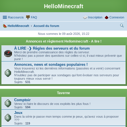
HelloMinecraft
Raccourcis
FAQ
Inscription
Connexion
HelloMinecraft
Accueil du forum
ec
Nous sommes le 09 août 2026, 15:22
her
Annonces et règlement Hellominecraft - A lire !
ch
À LIRE -❯ Règles des serveurs et du forum
Merci de prendre connaissance des règles du serveur.
er
N'hésitez pas a poser des questions sur celles-ci si, il vaut mieux prévenir que
punir !
Annonces, news et sondages populaires !
Vous trouverez ici les dernières informations (passées et a venir) concernant
HelloMinecraft.
N'oubliez pas de participer aux sondages qui font évoluer nos serveurs pour
toujours mieux vous servir !
Sujets :
531
Taverne
Comptoir
Venez ici faire le discours de vos exploits les plus fous !
Sujets :
594
Jeux
Dans la série je passe mon temps comme je peux, qu'avez vous à proposer
???
Sujets :
119