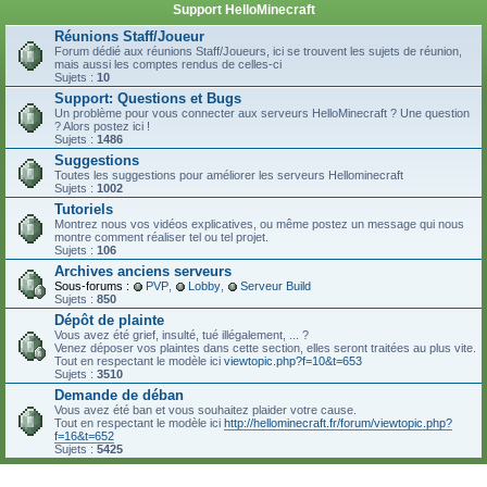
Support HelloMinecraft
Réunions Staff/Joueur
Forum dédié aux réunions Staff/Joueurs, ici se trouvent les sujets de réunion,
mais aussi les comptes rendus de celles-ci
Sujets :
10
Support: Questions et Bugs
Un problème pour vous connecter aux serveurs HelloMinecraft ? Une question
? Alors postez ici !
Sujets :
1486
Suggestions
Toutes les suggestions pour améliorer les serveurs Hellominecraft
Sujets :
1002
Tutoriels
Montrez nous vos vidéos explicatives, ou même postez un message qui nous
montre comment réaliser tel ou tel projet.
Sujets :
106
Archives anciens serveurs
Sous-forums :
PVP
,
Lobby
,
Serveur Build
Sujets :
850
Dépôt de plainte
Vous avez été grief, insulté, tué illégalement, ... ?
Venez déposer vos plaintes dans cette section, elles seront traitées au plus vite.
Tout en respectant le modèle ici
viewtopic.php?f=10&t=653
Sujets :
3510
Demande de déban
Vous avez été ban et vous souhaitez plaider votre cause.
Tout en respectant le modèle ici
http://hellominecraft.fr/forum/viewtopic.php?
f=16&t=652
Sujets :
5425