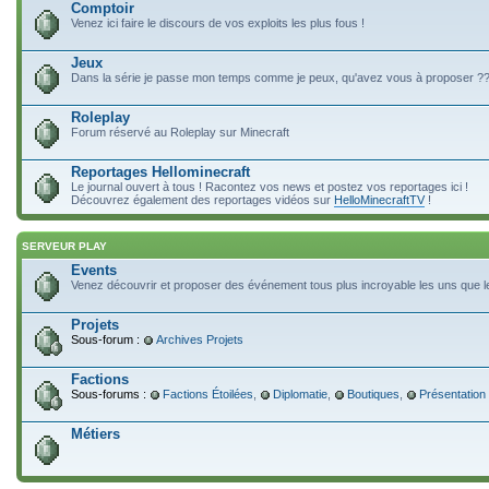
Comptoir
Venez ici faire le discours de vos exploits les plus fous !
Jeux
Dans la série je passe mon temps comme je peux, qu'avez vous à proposer ?
Roleplay
Forum réservé au Roleplay sur Minecraft
Reportages Hellominecraft
Le journal ouvert à tous ! Racontez vos news et postez vos reportages ici !
Découvrez également des reportages vidéos sur
HelloMinecraftTV
!
SERVEUR PLAY
Events
Venez découvrir et proposer des événement tous plus incroyable les uns que le
Projets
Sous-forum :
Archives Projets
Factions
Sous-forums :
Factions Étoilées
,
Diplomatie
,
Boutiques
,
Présentation
Métiers