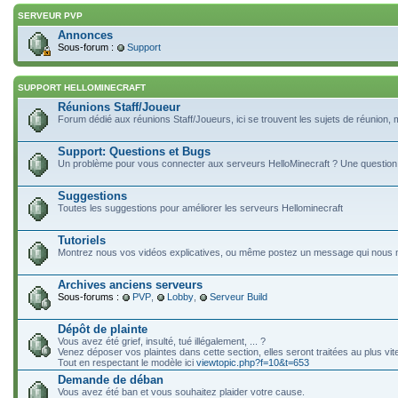
SERVEUR PVP
Annonces
Sous-forum :
Support
SUPPORT HELLOMINECRAFT
Réunions Staff/Joueur
Forum dédié aux réunions Staff/Joueurs, ici se trouvent les sujets de réunion,
Support: Questions et Bugs
Un problème pour vous connecter aux serveurs HelloMinecraft ? Une question ?
Suggestions
Toutes les suggestions pour améliorer les serveurs Hellominecraft
Tutoriels
Montrez nous vos vidéos explicatives, ou même postez un message qui nous mon
Archives anciens serveurs
Sous-forums :
PVP
,
Lobby
,
Serveur Build
Dépôt de plainte
Vous avez été grief, insulté, tué illégalement, ... ?
Venez déposer vos plaintes dans cette section, elles seront traitées au plus vit
Tout en respectant le modèle ici
viewtopic.php?f=10&t=653
Demande de déban
Vous avez été ban et vous souhaitez plaider votre cause.