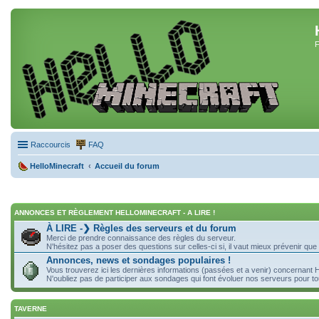
F
Raccourcis
FAQ
HelloMinecraft
Accueil du forum
ANNONCES ET RÈGLEMENT HELLOMINECRAFT - A LIRE !
À LIRE -❯ Règles des serveurs et du forum
Merci de prendre connaissance des règles du serveur.
N'hésitez pas a poser des questions sur celles-ci si, il vaut mieux prévenir que 
Annonces, news et sondages populaires !
Vous trouverez ici les dernières informations (passées et a venir) concernant H
N'oubliez pas de participer aux sondages qui font évoluer nos serveurs pour to
TAVERNE