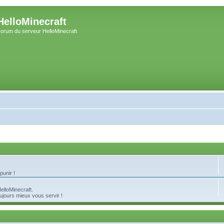
HelloMinecraft
orum du serveur HelloMinecraft
punir !
elloMinecraft.
ujours mieux vous servir !