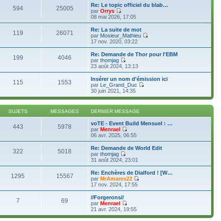
l
Re: Le topic officiel du blab…
t
594
25005
par
Orrys
e
C
08 mai 2026, 17:05
r
o
l
n
Re: La suite de mot
e
119
26071
s
par
Mosieur_Mathieu
d
u
C
17 nov. 2020, 03:22
e
l
o
r
t
n
Re: Demande de Thor pour l'EBM
n
199
4046
e
s
par
thomjag
i
r
u
C
23 août 2024, 13:13
e
l
l
o
r
e
t
n
m
Insérer un nom d'émission ici
d
115
1553
e
s
e
par
Le_Grand_Duc
e
r
u
s
C
30 juin 2021, 14:35
r
l
l
s
o
n
e
t
a
n
i
d
e
g
s
e
SUJETS
MESSAGES
DERNIER MESSAGE
e
r
e
u
r
r
l
l
m
voTE - Event Build Mensuel : …
n
e
t
443
5978
e
par
Menrael
i
d
e
s
C
06 avr. 2025, 06:55
e
e
r
s
o
r
r
l
a
n
m
Re: Demande de World Edit
n
e
322
5018
g
s
e
par
thomjag
i
d
e
u
C
s
31 août 2024, 23:01
e
e
l
o
s
r
r
t
n
a
m
Re: Enchères de Dialford ! [W…
n
1295
15567
e
s
g
e
par
MrAmares22
i
r
u
e
s
C
17 nov. 2024, 17:55
e
l
l
s
o
r
e
t
a
n
m
//Forgerons//
d
7
69
e
g
s
e
par
Menrael
e
r
e
u
C
s
21 avr. 2024, 19:55
r
l
l
o
s
n
e
t
n
a