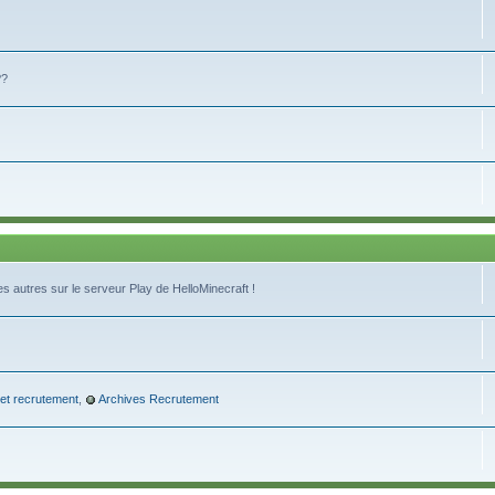
??
s autres sur le serveur Play de HelloMinecraft !
 et recrutement
,
Archives Recrutement