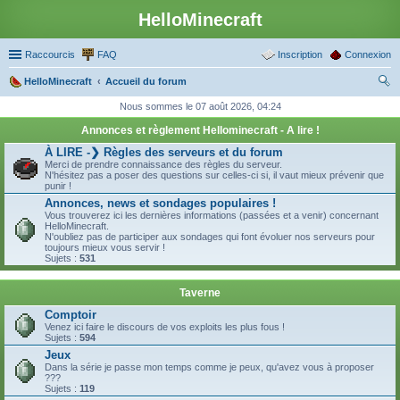
HelloMinecraft
Raccourcis
FAQ
Inscription
Connexion
HelloMinecraft
Accueil du forum
ec
Nous sommes le 07 août 2026, 04:24
her
Annonces et règlement Hellominecraft - A lire !
ch
À LIRE -❯ Règles des serveurs et du forum
Merci de prendre connaissance des règles du serveur.
er
N'hésitez pas a poser des questions sur celles-ci si, il vaut mieux prévenir que
punir !
Annonces, news et sondages populaires !
Vous trouverez ici les dernières informations (passées et a venir) concernant
HelloMinecraft.
N'oubliez pas de participer aux sondages qui font évoluer nos serveurs pour
toujours mieux vous servir !
Sujets :
531
Taverne
Comptoir
Venez ici faire le discours de vos exploits les plus fous !
Sujets :
594
Jeux
Dans la série je passe mon temps comme je peux, qu'avez vous à proposer
???
Sujets :
119