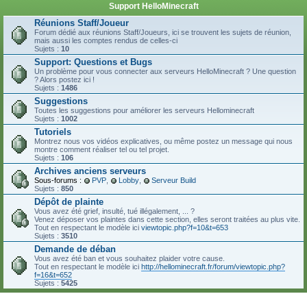
Support HelloMinecraft
Réunions Staff/Joueur
Forum dédié aux réunions Staff/Joueurs, ici se trouvent les sujets de réunion,
mais aussi les comptes rendus de celles-ci
Sujets :
10
Support: Questions et Bugs
Un problème pour vous connecter aux serveurs HelloMinecraft ? Une question
? Alors postez ici !
Sujets :
1486
Suggestions
Toutes les suggestions pour améliorer les serveurs Hellominecraft
Sujets :
1002
Tutoriels
Montrez nous vos vidéos explicatives, ou même postez un message qui nous
montre comment réaliser tel ou tel projet.
Sujets :
106
Archives anciens serveurs
Sous-forums :
PVP
,
Lobby
,
Serveur Build
Sujets :
850
Dépôt de plainte
Vous avez été grief, insulté, tué illégalement, ... ?
Venez déposer vos plaintes dans cette section, elles seront traitées au plus vite.
Tout en respectant le modèle ici
viewtopic.php?f=10&t=653
Sujets :
3510
Demande de déban
Vous avez été ban et vous souhaitez plaider votre cause.
Tout en respectant le modèle ici
http://hellominecraft.fr/forum/viewtopic.php?
f=16&t=652
Sujets :
5425