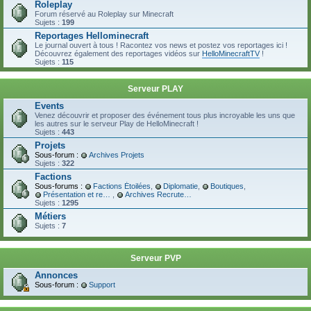
Roleplay
Forum réservé au Roleplay sur Minecraft
Sujets :
199
Reportages Hellominecraft
Le journal ouvert à tous ! Racontez vos news et postez vos reportages ici !
Découvrez également des reportages vidéos sur
HelloMinecraftTV
!
Sujets :
115
Serveur PLAY
Events
Venez découvrir et proposer des événement tous plus incroyable les uns que
les autres sur le serveur Play de HelloMinecraft !
Sujets :
443
Projets
Sous-forum :
Archives Projets
Sujets :
322
Factions
Sous-forums :
Factions Étoilées
,
Diplomatie
,
Boutiques
,
Présentation et recrutement
,
Archives Recrutement
Sujets :
1295
Métiers
Sujets :
7
Serveur PVP
Annonces
Sous-forum :
Support