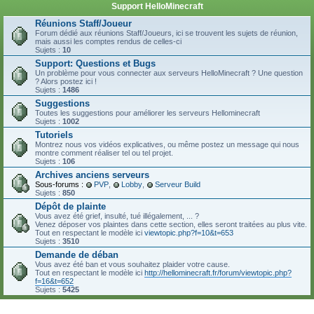
Support HelloMinecraft
Réunions Staff/Joueur
Forum dédié aux réunions Staff/Joueurs, ici se trouvent les sujets de réunion,
mais aussi les comptes rendus de celles-ci
Sujets :
10
Support: Questions et Bugs
Un problème pour vous connecter aux serveurs HelloMinecraft ? Une question
? Alors postez ici !
Sujets :
1486
Suggestions
Toutes les suggestions pour améliorer les serveurs Hellominecraft
Sujets :
1002
Tutoriels
Montrez nous vos vidéos explicatives, ou même postez un message qui nous
montre comment réaliser tel ou tel projet.
Sujets :
106
Archives anciens serveurs
Sous-forums :
PVP
,
Lobby
,
Serveur Build
Sujets :
850
Dépôt de plainte
Vous avez été grief, insulté, tué illégalement, ... ?
Venez déposer vos plaintes dans cette section, elles seront traitées au plus vite.
Tout en respectant le modèle ici
viewtopic.php?f=10&t=653
Sujets :
3510
Demande de déban
Vous avez été ban et vous souhaitez plaider votre cause.
Tout en respectant le modèle ici
http://hellominecraft.fr/forum/viewtopic.php?
f=16&t=652
Sujets :
5425