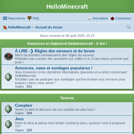
HelloMinecraft
Raccourcis
FAQ
Inscription
Connexion
HelloMinecraft
Accueil du forum
ec
Nous sommes le 06 août 2026, 15:23
her
Annonces et règlement Hellominecraft - A lire !
ch
À LIRE -❯ Règles des serveurs et du forum
Merci de prendre connaissance des règles du serveur.
er
N'hésitez pas a poser des questions sur celles-ci si, il vaut mieux prévenir que
punir !
Annonces, news et sondages populaires !
Vous trouverez ici les dernières informations (passées et a venir) concernant
HelloMinecraft.
N'oubliez pas de participer aux sondages qui font évoluer nos serveurs pour
toujours mieux vous servir !
Sujets :
531
Taverne
Comptoir
Venez ici faire le discours de vos exploits les plus fous !
Sujets :
594
Jeux
Dans la série je passe mon temps comme je peux, qu'avez vous à proposer
???
Sujets :
119