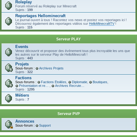
Roleplay
Forum réservé au Roleplay sur Minecraft
Sujets :
199
Reportages Hellominecraft
Le journal ouvert à tous ! Racontez vos news et postez vos reportages ici !
Découvrez également des reportages vidéos sur
HelloMinecraftTV
!
Sujets :
115
Serveur PLAY
Events
Venez découvrir et proposer des événement tous plus incroyable les uns que
les autres sur le serveur Play de HelloMinecraft !
Sujets :
443
Projets
Sous-forum :
Archives Projets
Sujets :
322
Factions
Sous-forums :
Factions Étoilées
,
Diplomatie
,
Boutiques
,
Présentation et recrutement
,
Archives Recrutement
Sujets :
1295
Métiers
Sujets :
7
Serveur PVP
Annonces
Sous-forum :
Support