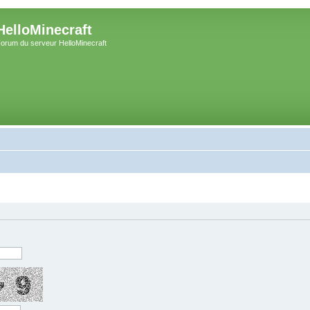
HelloMinecraft
orum du serveur HelloMinecraft