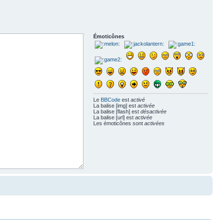
Émoticônes
Le
BBCode
est
activé
La balise [img] est
activée
La balise [flash] est
désactivée
La balise [url] est
activée
Les émoticônes sont
activées