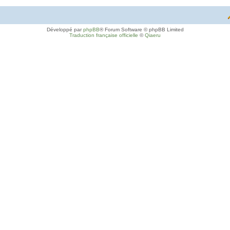
Développé par
phpBB
® Forum Software © phpBB Limited
Traduction française officielle
©
Qiaeru