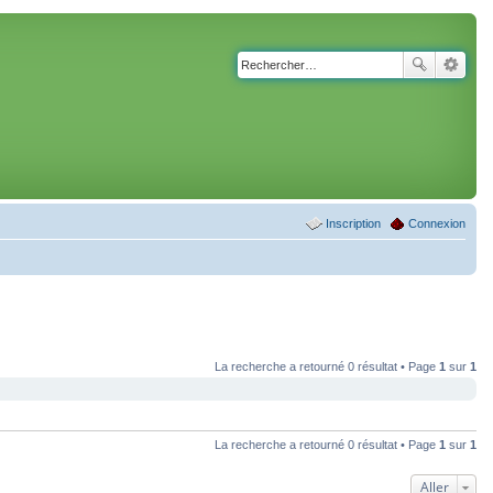
Inscription
Connexion
La recherche a retourné 0 résultat • Page
1
sur
1
La recherche a retourné 0 résultat • Page
1
sur
1
Aller