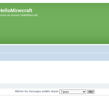
HelloMinecraft
orum du serveur HelloMinecraft
Afficher les messages publiés depuis