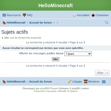
HelloMinecraft
Raccourcis
FAQ
Inscription
Connexion
HelloMinecraft
Accueil du forum
ec
Sujets actifs
her
Aller sur la recherche avancée
ch
La recherche a retourné 0 résultat • Page
1
sur
1
er
Aucun résultat ne correspond aux termes que vous avez spécifiés.
Afficher les messages publiés depuis
La recherche a retourné 0 résultat • Page
1
sur
1
Aller
HelloMinecraft
Accueil du forum
L’équipe
Membres
Développé par
phpBB
® Forum Software © phpBB Limited
Traduction française officielle
©
Qiaeru