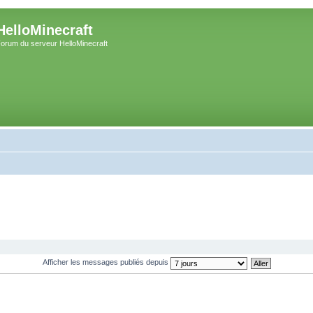
HelloMinecraft
orum du serveur HelloMinecraft
Afficher les messages publiés depuis