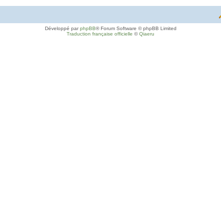
Développé par
phpBB
® Forum Software © phpBB Limited
Traduction française officielle
©
Qiaeru