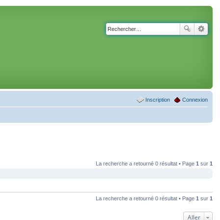
Inscription
Connexion
La recherche a retourné 0 résultat • Page
1
sur
1
La recherche a retourné 0 résultat • Page
1
sur
1
Aller