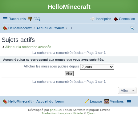
HelloMinecraft
Raccourcis
FAQ
Inscription
Connexion
HelloMinecraft
Accueil du forum
ec
Sujets actifs
her
Aller sur la recherche avancée
ch
La recherche a retourné 0 résultat • Page
1
sur
1
er
Aucun résultat ne correspond aux termes que vous avez spécifiés.
Afficher les messages publiés depuis
La recherche a retourné 0 résultat • Page
1
sur
1
Aller
HelloMinecraft
Accueil du forum
L’équipe
Membres
Développé par
phpBB
® Forum Software © phpBB Limited
Traduction française officielle
©
Qiaeru