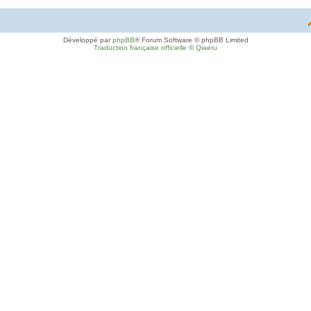
Développé par
phpBB
® Forum Software © phpBB Limited
Traduction française officielle
©
Qiaeru