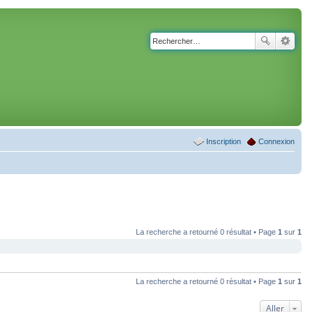
Inscription
Connexion
La recherche a retourné 0 résultat • Page
1
sur
1
La recherche a retourné 0 résultat • Page
1
sur
1
Aller