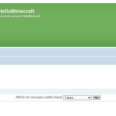
HelloMinecraft
orum du serveur HelloMinecraft
Afficher les messages publiés depuis