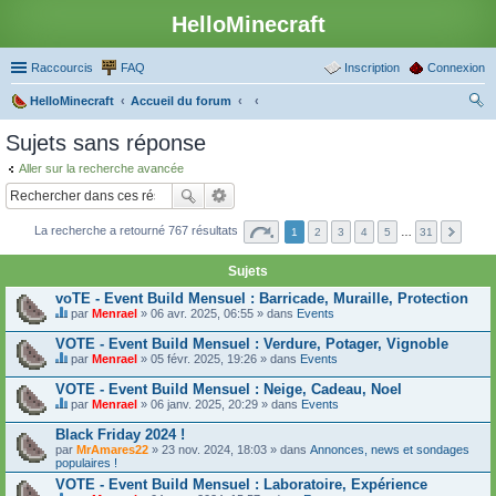
HelloMinecraft
Raccourcis
FAQ
Inscription
Connexion
HelloMinecraft
Accueil du forum
ec
Sujets sans réponse
her
Aller sur la recherche avancée
ch
er
La recherche a retourné 767 résultats
1
2
3
4
5
…
31
Sujets
voTE - Event Build Mensuel : Barricade, Muraille, Protection
par
Menrael
» 06 avr. 2025, 06:55 » dans
Events
C
e
VOTE - Event Build Mensuel : Verdure, Potager, Vignoble
s
par
Menrael
» 05 févr. 2025, 19:26 » dans
Events
u
C
j
e
VOTE - Event Build Mensuel : Neige, Cadeau, Noel
e
s
t
par
Menrael
» 06 janv. 2025, 20:29 » dans
Events
u
C
c
j
e
o
Black Friday 2024 !
e
s
n
par
t
MrAmares22
» 23 nov. 2024, 18:03 » dans
Annonces, news et sondages
u
t
populaires !
c
j
i
o
e
VOTE - Event Build Mensuel : Laboratoire, Expérience
e
n
t