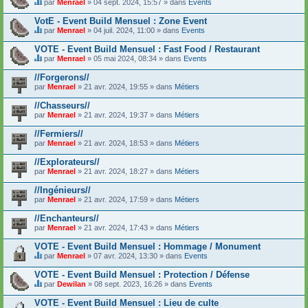
n
par
Menrael
» 04 sept. 2024, 15:57 » dans
Events
t
c
t
C
i
o
u
e
VotE - Event Build Mensuel : Zone Event
e
n
n
s
n
par
Menrael
» 04 juil. 2024, 11:00 » dans
Events
t
s
u
t
C
i
o
j
u
e
VOTE - Event Build Mensuel : Fast Food / Restaurant
e
n
e
n
s
n
d
t
par
Menrael
» 05 mai 2024, 08:34 » dans
Events
s
u
t
C
a
c
o
j
u
e
g
o
//Forgerons//
n
e
n
s
e
n
par
d
t
Menrael
» 21 avr. 2024, 19:55 » dans
Métiers
s
u
.
t
a
c
o
j
i
g
o
//Chasseurs//
n
e
e
e
n
par
d
t
Menrael
» 21 avr. 2024, 19:37 » dans
Métiers
n
.
t
a
c
t
i
g
o
//Fermiers//
u
e
e
n
n
par
Menrael
» 21 avr. 2024, 18:53 » dans
Métiers
n
.
t
s
t
i
o
//Explorateurs//
u
e
n
n
par
Menrael
» 21 avr. 2024, 18:27 » dans
Métiers
n
d
s
t
a
o
//Ingénieurs//
u
g
n
n
e
par
Menrael
» 21 avr. 2024, 17:59 » dans
Métiers
d
s
.
a
o
//Enchanteurs//
g
n
e
par
Menrael
» 21 avr. 2024, 17:43 » dans
Métiers
d
.
a
VOTE - Event Build Mensuel : Hommage / Monument
g
e
par
Menrael
» 07 avr. 2024, 13:30 » dans
Events
C
.
e
VOTE - Event Build Mensuel : Protection / Défense
s
par
Dewilan
» 08 sept. 2023, 16:26 » dans
Events
u
C
j
e
VOTE - Event Build Mensuel : Lieu de culte
e
s