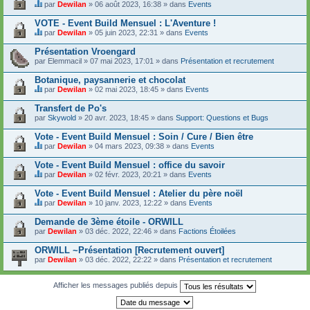
t
par
Dewilan
» 06 août 2023, 16:38 » dans
Events
u
C
c
j
e
o
VOTE - Event Build Mensuel : L'Aventure !
e
s
n
t
par
Dewilan
» 05 juin 2023, 22:31 » dans
Events
u
t
C
c
j
i
e
o
Présentation Vroengard
e
e
s
n
par
t
Elemmacil
» 07 mai 2023, 17:01 » dans
Présentation et recrutement
n
u
t
c
t
j
i
o
Botanique, paysannerie et chocolat
u
e
e
n
n
t
par
Dewilan
» 02 mai 2023, 18:45 » dans
Events
n
t
s
C
c
t
i
o
e
o
Transfert de Po's
u
e
n
s
n
n
par
Skywold
» 20 avr. 2023, 18:45 » dans
Support: Questions et Bugs
n
d
u
t
s
t
a
j
i
o
Vote - Event Build Mensuel : Soin / Cure / Bien être
u
g
e
e
n
n
e
t
par
Dewilan
» 04 mars 2023, 09:38 » dans
Events
n
d
s
C
.
c
t
a
o
e
o
Vote - Event Build Mensuel : office du savoir
u
g
n
s
n
n
e
par
Dewilan
» 02 févr. 2023, 20:21 » dans
Events
d
u
t
s
C
.
a
j
i
o
e
Vote - Event Build Mensuel : Atelier du père noël
g
e
e
n
s
e
t
par
Dewilan
» 10 janv. 2023, 12:22 » dans
Events
n
d
u
C
.
c
t
a
j
e
o
Demande de 3ème étoile - ORWILL
u
g
e
s
n
n
e
par
t
Dewilan
» 03 déc. 2022, 22:46 » dans
Factions Étoilées
u
t
s
.
c
j
i
o
o
ORWILL ~Présentation [Recrutement ouvert]
e
e
n
n
par
t
Dewilan
» 03 déc. 2022, 22:22 » dans
Présentation et recrutement
n
d
t
c
t
a
i
o
u
g
e
n
Afficher les messages publiés depuis
n
e
n
t
s
.
t
i
o
u
e