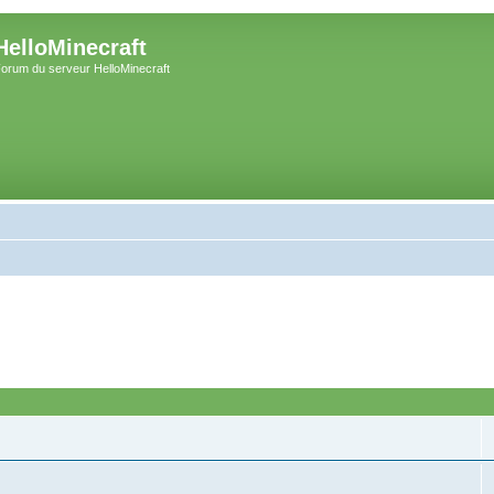
HelloMinecraft
orum du serveur HelloMinecraft