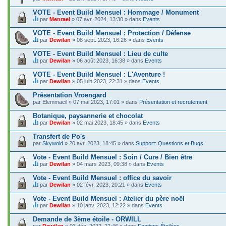
d
.
a
VOTE - Event Build Mensuel : Hommage / Monument
g
e
par
Menrael
» 07 avr. 2024, 13:30 » dans
Events
C
.
e
VOTE - Event Build Mensuel : Protection / Défense
s
par
Dewilan
» 08 sept. 2023, 16:26 » dans
Events
u
C
j
e
VOTE - Event Build Mensuel : Lieu de culte
e
s
t
par
Dewilan
» 06 août 2023, 16:38 » dans
Events
u
C
c
j
e
o
VOTE - Event Build Mensuel : L'Aventure !
e
s
n
t
par
Dewilan
» 05 juin 2023, 22:31 » dans
Events
u
t
C
c
j
i
e
o
Présentation Vroengard
e
e
s
n
par
t
Elemmacil
» 07 mai 2023, 17:01 » dans
Présentation et recrutement
n
u
t
c
t
j
i
o
Botanique, paysannerie et chocolat
u
e
e
n
n
t
par
Dewilan
» 02 mai 2023, 18:45 » dans
Events
n
t
s
C
c
t
i
o
e
o
Transfert de Po's
u
e
n
s
n
n
par
Skywold
» 20 avr. 2023, 18:45 » dans
Support: Questions et Bugs
n
d
u
t
s
t
a
j
i
o
Vote - Event Build Mensuel : Soin / Cure / Bien être
u
g
e
e
n
n
e
t
par
Dewilan
» 04 mars 2023, 09:38 » dans
Events
n
d
s
C
.
c
t
a
o
e
o
Vote - Event Build Mensuel : office du savoir
u
g
n
s
n
n
e
par
Dewilan
» 02 févr. 2023, 20:21 » dans
Events
d
u
t
s
C
.
a
j
i
o
e
Vote - Event Build Mensuel : Atelier du père noël
g
e
e
n
s
e
t
par
Dewilan
» 10 janv. 2023, 12:22 » dans
Events
n
d
u
C
.
c
t
a
j
e
o
Demande de 3ème étoile - ORWILL
u
g
e
s
n
n
e
par
t
Dewilan
» 03 déc. 2022, 22:46 » dans
Factions Étoilées