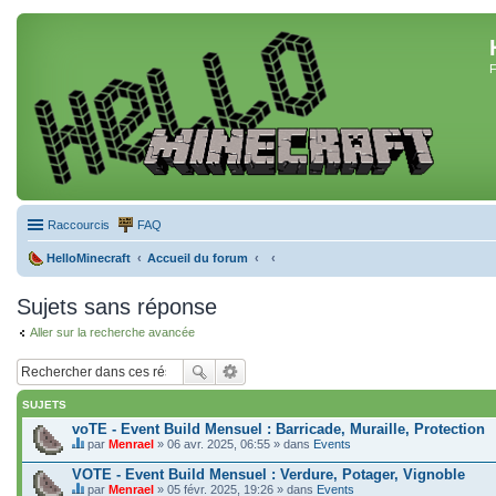
F
Raccourcis
FAQ
HelloMinecraft
Accueil du forum
Sujets sans réponse
Aller sur la recherche avancée
SUJETS
voTE - Event Build Mensuel : Barricade, Muraille, Protection
par
Menrael
» 06 avr. 2025, 06:55 » dans
Events
C
e
VOTE - Event Build Mensuel : Verdure, Potager, Vignoble
s
par
Menrael
» 05 févr. 2025, 19:26 » dans
Events
u