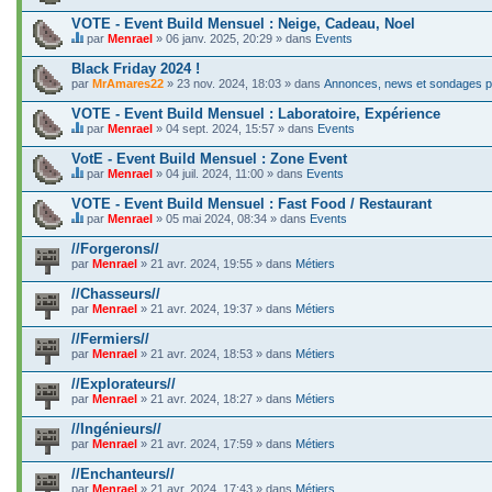
C
j
e
VOTE - Event Build Mensuel : Neige, Cadeau, Noel
e
s
t
par
Menrael
» 06 janv. 2025, 20:29 » dans
Events
u
C
c
j
e
o
Black Friday 2024 !
e
s
n
par
t
MrAmares22
» 23 nov. 2024, 18:03 » dans
Annonces, news et sondages po
u
t
c
j
i
o
VOTE - Event Build Mensuel : Laboratoire, Expérience
e
e
n
t
par
Menrael
» 04 sept. 2024, 15:57 » dans
Events
n
t
C
c
t
i
e
o
VotE - Event Build Mensuel : Zone Event
u
e
s
n
n
par
Menrael
» 04 juil. 2024, 11:00 » dans
Events
n
u
t
s
C
t
j
i
o
e
VOTE - Event Build Mensuel : Fast Food / Restaurant
u
e
e
n
s
n
t
par
Menrael
» 05 mai 2024, 08:34 » dans
Events
n
d
u
s
C
c
t
a
j
o
e
o
//Forgerons//
u
g
e
n
s
n
n
e
par
t
Menrael
» 21 avr. 2024, 19:55 » dans
Métiers
d
u
t
s
.
c
a
j
i
o
o
//Chasseurs//
g
e
e
n
n
e
par
t
Menrael
» 21 avr. 2024, 19:37 » dans
Métiers
n
d
t
.
c
t
a
i
o
//Fermiers//
u
g
e
n
n
e
par
Menrael
» 21 avr. 2024, 18:53 » dans
Métiers
n
t
s
.
t
i
o
//Explorateurs//
u
e
n
n
par
Menrael
» 21 avr. 2024, 18:27 » dans
Métiers
n
d
s
t
a
o
//Ingénieurs//
u
g
n
n
e
par
Menrael
» 21 avr. 2024, 17:59 » dans
Métiers
d
s
.
a
o
//Enchanteurs//
g
n
e
par
Menrael
» 21 avr. 2024, 17:43 » dans
Métiers