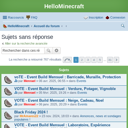
HelloMinecraft
Raccourcis
FAQ
Inscription
Connexion
HelloMinecraft
Accueil du forum
ec
Sujets sans réponse
her
Aller sur la recherche avancée
ch
er
La recherche a retourné 767 résultats
1
2
3
4
5
…
31
Sujets
voTE - Event Build Mensuel : Barricade, Muraille, Protection
par
Menrael
» 06 avr. 2025, 06:55 » dans
Events
C
e
VOTE - Event Build Mensuel : Verdure, Potager, Vignoble
s
par
Menrael
» 05 févr. 2025, 19:26 » dans
Events
u
C
j
e
VOTE - Event Build Mensuel : Neige, Cadeau, Noel
e
s
t
par
Menrael
» 06 janv. 2025, 20:29 » dans
Events
u
C
c
j
e
o
Black Friday 2024 !
e
s
n
par
t
MrAmares22
» 23 nov. 2024, 18:03 » dans
Annonces, news et sondages
u
t
populaires !
c
j
i
o
e
VOTE - Event Build Mensuel : Laboratoire, Expérience
e
n
t