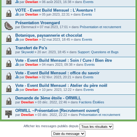
t
par
Dewilan
» 06 août 2023, 16:38 » dans
Events
u
C
c
j
e
o
VOTE - Event Build Mensuel : L'Aventure !
e
s
n
t
par
Dewilan
» 05 juin 2023, 22:31 » dans
Events
u
t
C
c
j
i
e
o
Présentation Vroengard
e
e
s
n
par
t
Elemmacil
» 07 mai 2023, 17:01 » dans
Présentation et recrutement
n
u
t
c
t
j
i
o
Botanique, paysannerie et chocolat
u
e
e
n
n
t
par
Dewilan
» 02 mai 2023, 18:45 » dans
Events
n
t
s
C
c
t
i
o
e
o
Transfert de Po's
u
e
n
s
n
n
par
Skywold
» 20 avr. 2023, 18:45 » dans
Support: Questions et Bugs
n
d
u
t
s
t
a
j
i
o
Vote - Event Build Mensuel : Soin / Cure / Bien être
u
g
e
e
n
n
e
t
par
Dewilan
» 04 mars 2023, 09:38 » dans
Events
n
d
s
C
.
c
t
a
o
e
o
Vote - Event Build Mensuel : office du savoir
u
g
n
s
n
n
e
par
Dewilan
» 02 févr. 2023, 20:21 » dans
Events
d
u
t
s
C
.
a
j
i
o
e
Vote - Event Build Mensuel : Atelier du père noël
g
e
e
n
s
e
t
par
Dewilan
» 10 janv. 2023, 12:22 » dans
Events
n
d
u
C
.
c
t
a
j
e
o
Demande de 3ème étoile - ORWILL
u
g
e
s
n
n
e
par
t
Dewilan
» 03 déc. 2022, 22:46 » dans
Factions Étoilées
u
t
s
.
c
j
i
o
o
ORWILL ~Présentation [Recrutement ouvert]
e
e
n
n
par
t
Dewilan
» 03 déc. 2022, 22:22 » dans
Présentation et recrutement
n
d
t
c
t
a
i
o
u
g
e
n
Afficher les messages publiés depuis
n
e
n
t
s
.
t
i
o
u
e