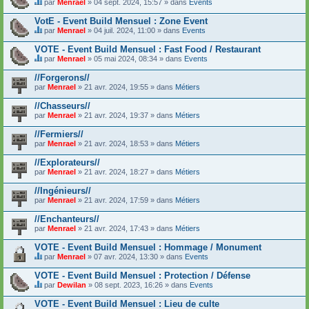
n
par
Menrael
» 04 sept. 2024, 15:57 » dans
Events
t
c
t
C
i
o
u
e
VotE - Event Build Mensuel : Zone Event
e
n
n
s
n
par
Menrael
» 04 juil. 2024, 11:00 » dans
Events
t
s
u
t
C
i
o
j
u
e
VOTE - Event Build Mensuel : Fast Food / Restaurant
e
n
e
n
s
n
d
t
par
Menrael
» 05 mai 2024, 08:34 » dans
Events
s
u
t
C
a
c
o
j
u
e
g
o
//Forgerons//
n
e
n
s
e
n
par
d
t
Menrael
» 21 avr. 2024, 19:55 » dans
Métiers
s
u
.
t
a
c
o
j
i
g
o
//Chasseurs//
n
e
e
e
n
par
d
t
Menrael
» 21 avr. 2024, 19:37 » dans
Métiers
n
.
t
a
c
t
i
g
o
//Fermiers//
u
e
e
n
n
par
Menrael
» 21 avr. 2024, 18:53 » dans
Métiers
n
.
t
s
t
i
o
//Explorateurs//
u
e
n
n
par
Menrael
» 21 avr. 2024, 18:27 » dans
Métiers
n
d
s
t
a
o
//Ingénieurs//
u
g
n
n
e
par
Menrael
» 21 avr. 2024, 17:59 » dans
Métiers
d
s
.
a
o
//Enchanteurs//
g
n
e
par
Menrael
» 21 avr. 2024, 17:43 » dans
Métiers
d
.
a
VOTE - Event Build Mensuel : Hommage / Monument
g
e
par
Menrael
» 07 avr. 2024, 13:30 » dans
Events
C
.
e
VOTE - Event Build Mensuel : Protection / Défense
s
par
Dewilan
» 08 sept. 2023, 16:26 » dans
Events
u
C
j
e
VOTE - Event Build Mensuel : Lieu de culte
e
s