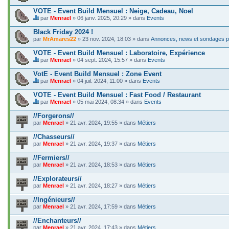
C
j
e
VOTE - Event Build Mensuel : Neige, Cadeau, Noel
e
s
t
par
Menrael
» 06 janv. 2025, 20:29 » dans
Events
u
C
c
j
e
o
Black Friday 2024 !
e
s
n
par
t
MrAmares22
» 23 nov. 2024, 18:03 » dans
Annonces, news et sondages po
u
t
c
j
i
o
VOTE - Event Build Mensuel : Laboratoire, Expérience
e
e
n
t
par
Menrael
» 04 sept. 2024, 15:57 » dans
Events
n
t
C
c
t
i
e
o
VotE - Event Build Mensuel : Zone Event
u
e
s
n
n
par
Menrael
» 04 juil. 2024, 11:00 » dans
Events
n
u
t
s
C
t
j
i
o
e
VOTE - Event Build Mensuel : Fast Food / Restaurant
u
e
e
n
s
n
t
par
Menrael
» 05 mai 2024, 08:34 » dans
Events
n
d
u
s
C
c
t
a
j
o
e
o
//Forgerons//
u
g
e
n
s
n
n
e
par
t
Menrael
» 21 avr. 2024, 19:55 » dans
Métiers
d
u
t
s
.
c
a
j
i
o
o
//Chasseurs//
g
e
e
n
n
e
par
t
Menrael
» 21 avr. 2024, 19:37 » dans
Métiers
n
d
t
.
c
t
a
i
o
//Fermiers//
u
g
e
n
n
e
par
Menrael
» 21 avr. 2024, 18:53 » dans
Métiers
n
t
s
.
t
i
o
//Explorateurs//
u
e
n
n
par
Menrael
» 21 avr. 2024, 18:27 » dans
Métiers
n
d
s
t
a
o
//Ingénieurs//
u
g
n
n
e
par
Menrael
» 21 avr. 2024, 17:59 » dans
Métiers
d
s
.
a
o
//Enchanteurs//
g
n
e
par
Menrael
» 21 avr. 2024, 17:43 » dans
Métiers