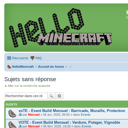
F
Raccourcis
FAQ
HelloMinecraft
Accueil du forum
Sujets sans réponse
Aller sur la recherche avancée
SUJETS
voTE - Event Build Mensuel : Barricade, Muraille, Protection
par
Menrael
» 06 avr. 2025, 06:55 » dans
Events
C
e
VOTE - Event Build Mensuel : Verdure, Potager, Vignoble
s
par
Menrael
» 05 févr. 2025, 19:26 » dans
Events
u