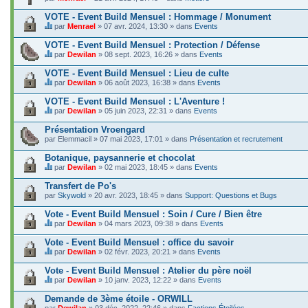
d
.
a
VOTE - Event Build Mensuel : Hommage / Monument
g
e
par
Menrael
» 07 avr. 2024, 13:30 » dans
Events
C
.
e
VOTE - Event Build Mensuel : Protection / Défense
s
par
Dewilan
» 08 sept. 2023, 16:26 » dans
Events
u
C
j
e
VOTE - Event Build Mensuel : Lieu de culte
e
s
t
par
Dewilan
» 06 août 2023, 16:38 » dans
Events
u
C
c
j
e
o
VOTE - Event Build Mensuel : L'Aventure !
e
s
n
t
par
Dewilan
» 05 juin 2023, 22:31 » dans
Events
u
t
C
c
j
i
e
o
Présentation Vroengard
e
e
s
n
par
t
Elemmacil
» 07 mai 2023, 17:01 » dans
Présentation et recrutement
n
u
t
c
t
j
i
o
Botanique, paysannerie et chocolat
u
e
e
n
n
t
par
Dewilan
» 02 mai 2023, 18:45 » dans
Events
n
t
s
C
c
t
i
o
e
o
Transfert de Po's
u
e
n
s
n
n
par
Skywold
» 20 avr. 2023, 18:45 » dans
Support: Questions et Bugs
n
d
u
t
s
t
a
j
i
o
Vote - Event Build Mensuel : Soin / Cure / Bien être
u
g
e
e
n
n
e
t
par
Dewilan
» 04 mars 2023, 09:38 » dans
Events
n
d
s
C
.
c
t
a
o
e
o
Vote - Event Build Mensuel : office du savoir
u
g
n
s
n
n
e
par
Dewilan
» 02 févr. 2023, 20:21 » dans
Events
d
u
t
s
C
.
a
j
i
o
e
Vote - Event Build Mensuel : Atelier du père noël
g
e
e
n
s
e
t
par
Dewilan
» 10 janv. 2023, 12:22 » dans
Events
n
d
u
C
.
c
t
a
j
e
o
Demande de 3ème étoile - ORWILL
u
g
e
s
n
n
e
par
t
Dewilan
» 03 déc. 2022, 22:46 » dans
Factions Étoilées