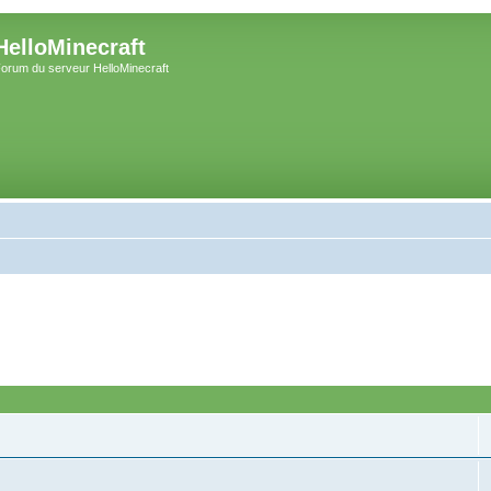
HelloMinecraft
orum du serveur HelloMinecraft