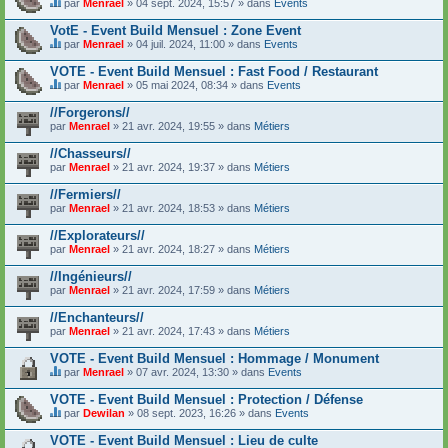
n
par
Menrael
» 04 sept. 2024, 15:57 » dans
Events
t
c
t
C
i
o
u
e
VotE - Event Build Mensuel : Zone Event
e
n
n
s
n
par
Menrael
» 04 juil. 2024, 11:00 » dans
Events
t
s
u
t
C
i
o
j
u
e
VOTE - Event Build Mensuel : Fast Food / Restaurant
e
n
e
n
s
n
d
t
par
Menrael
» 05 mai 2024, 08:34 » dans
Events
s
u
t
C
a
c
o
j
u
e
g
o
//Forgerons//
n
e
n
s
e
n
par
d
t
Menrael
» 21 avr. 2024, 19:55 » dans
Métiers
s
u
.
t
a
c
o
j
i
g
o
//Chasseurs//
n
e
e
e
n
par
d
t
Menrael
» 21 avr. 2024, 19:37 » dans
Métiers
n
.
t
a
c
t
i
g
o
//Fermiers//
u
e
e
n
n
par
Menrael
» 21 avr. 2024, 18:53 » dans
Métiers
n
.
t
s
t
i
o
//Explorateurs//
u
e
n
n
par
Menrael
» 21 avr. 2024, 18:27 » dans
Métiers
n
d
s
t
a
o
//Ingénieurs//
u
g
n
n
e
par
Menrael
» 21 avr. 2024, 17:59 » dans
Métiers
d
s
.
a
o
//Enchanteurs//
g
n
e
par
Menrael
» 21 avr. 2024, 17:43 » dans
Métiers
d
.
a
VOTE - Event Build Mensuel : Hommage / Monument
g
e
par
Menrael
» 07 avr. 2024, 13:30 » dans
Events
C
.
e
VOTE - Event Build Mensuel : Protection / Défense
s
par
Dewilan
» 08 sept. 2023, 16:26 » dans
Events
u
C
j
e
VOTE - Event Build Mensuel : Lieu de culte
e
s