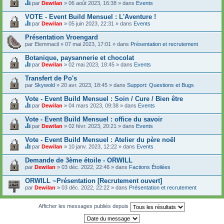
t
par
Dewilan
» 06 août 2023, 16:38 » dans
Events
u
C
c
j
e
o
VOTE - Event Build Mensuel : L'Aventure !
e
s
n
t
par
Dewilan
» 05 juin 2023, 22:31 » dans
Events
u
t
C
c
j
i
e
o
Présentation Vroengard
e
e
s
n
par
t
Elemmacil
» 07 mai 2023, 17:01 » dans
Présentation et recrutement
n
u
t
c
t
j
i
o
Botanique, paysannerie et chocolat
u
e
e
n
n
t
par
Dewilan
» 02 mai 2023, 18:45 » dans
Events
n
t
s
C
c
t
i
o
e
o
Transfert de Po's
u
e
n
s
n
n
par
Skywold
» 20 avr. 2023, 18:45 » dans
Support: Questions et Bugs
n
d
u
t
s
t
a
j
i
o
Vote - Event Build Mensuel : Soin / Cure / Bien être
u
g
e
e
n
n
e
t
par
Dewilan
» 04 mars 2023, 09:38 » dans
Events
n
d
s
C
.
c
t
a
o
e
o
Vote - Event Build Mensuel : office du savoir
u
g
n
s
n
n
e
par
Dewilan
» 02 févr. 2023, 20:21 » dans
Events
d
u
t
s
C
.
a
j
i
o
e
Vote - Event Build Mensuel : Atelier du père noël
g
e
e
n
s
e
t
par
Dewilan
» 10 janv. 2023, 12:22 » dans
Events
n
d
u
C
.
c
t
a
j
e
o
Demande de 3ème étoile - ORWILL
u
g
e
s
n
n
e
par
t
Dewilan
» 03 déc. 2022, 22:46 » dans
Factions Étoilées
u
t
s
.
c
j
i
o
o
ORWILL ~Présentation [Recrutement ouvert]
e
e
n
n
par
t
Dewilan
» 03 déc. 2022, 22:22 » dans
Présentation et recrutement
n
d
t
c
t
a
i
o
u
g
e
n
Afficher les messages publiés depuis
n
e
n
t
s
.
t
i
o
u
e