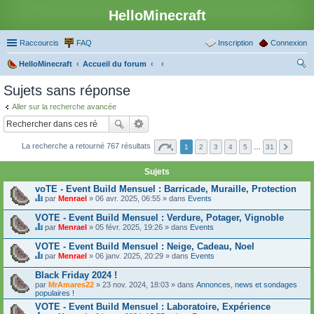
HelloMinecraft
Raccourcis
FAQ
Inscription
Connexion
HelloMinecraft
Accueil du forum
ec
Sujets sans réponse
her
Aller sur la recherche avancée
ch
er
La recherche a retourné 767 résultats
1
2
3
4
5
…
31
Sujets
voTE - Event Build Mensuel : Barricade, Muraille, Protection
par
Menrael
» 06 avr. 2025, 06:55 » dans
Events
C
e
VOTE - Event Build Mensuel : Verdure, Potager, Vignoble
s
par
Menrael
» 05 févr. 2025, 19:26 » dans
Events
u
C
j
e
VOTE - Event Build Mensuel : Neige, Cadeau, Noel
e
s
t
par
Menrael
» 06 janv. 2025, 20:29 » dans
Events
u
C
c
j
e
o
Black Friday 2024 !
e
s
n
par
t
MrAmares22
» 23 nov. 2024, 18:03 » dans
Annonces, news et sondages
u
t
populaires !
c
j
i
o
e
VOTE - Event Build Mensuel : Laboratoire, Expérience
e
n
t