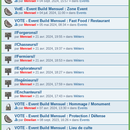
n
par
Menrael
» 04 sept. 2024, 15:57 » dans
Events
t
c
t
C
i
o
u
e
VotE - Event Build Mensuel : Zone Event
e
n
n
s
n
par
Menrael
» 04 juil. 2024, 11:00 » dans
Events
t
s
u
t
C
i
o
j
u
e
VOTE - Event Build Mensuel : Fast Food / Restaurant
e
n
e
n
s
n
d
t
par
Menrael
» 05 mai 2024, 08:34 » dans
Events
s
u
t
C
a
c
o
j
u
e
g
o
//Forgerons//
n
e
n
s
e
n
par
d
t
Menrael
» 21 avr. 2024, 19:55 » dans
Métiers
s
u
.
t
a
c
o
j
i
g
o
//Chasseurs//
n
e
e
e
n
par
d
t
Menrael
» 21 avr. 2024, 19:37 » dans
Métiers
n
.
t
a
c
t
i
g
o
//Fermiers//
u
e
e
n
n
par
Menrael
» 21 avr. 2024, 18:53 » dans
Métiers
n
.
t
s
t
i
o
//Explorateurs//
u
e
n
n
par
Menrael
» 21 avr. 2024, 18:27 » dans
Métiers
n
d
s
t
a
o
//Ingénieurs//
u
g
n
n
e
par
Menrael
» 21 avr. 2024, 17:59 » dans
Métiers
d
s
.
a
o
//Enchanteurs//
g
n
e
par
Menrael
» 21 avr. 2024, 17:43 » dans
Métiers
d
.
a
VOTE - Event Build Mensuel : Hommage / Monument
g
e
par
Menrael
» 07 avr. 2024, 13:30 » dans
Events
C
.
e
VOTE - Event Build Mensuel : Protection / Défense
s
par
Dewilan
» 08 sept. 2023, 16:26 » dans
Events
u
C
j
e
VOTE - Event Build Mensuel : Lieu de culte
e
s