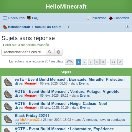
HelloMinecraft
Raccourcis
FAQ
Inscription
Connexion
HelloMinecraft
Accueil du forum
ec
Sujets sans réponse
her
Aller sur la recherche avancée
ch
er
La recherche a retourné 767 résultats
1
2
3
4
5
…
31
Sujets
voTE - Event Build Mensuel : Barricade, Muraille, Protection
par
Menrael
» 06 avr. 2025, 06:55 » dans
Events
C
e
VOTE - Event Build Mensuel : Verdure, Potager, Vignoble
s
par
Menrael
» 05 févr. 2025, 19:26 » dans
Events
u
C
j
e
VOTE - Event Build Mensuel : Neige, Cadeau, Noel
e
s
t
par
Menrael
» 06 janv. 2025, 20:29 » dans
Events
u
C
c
j
e
o
Black Friday 2024 !
e
s
n
par
t
MrAmares22
» 23 nov. 2024, 18:03 » dans
Annonces, news et sondages
u
t
populaires !
c
j
i
o
e
VOTE - Event Build Mensuel : Laboratoire, Expérience
e
n
t