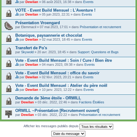
t
par
Dewilan
» 06 août 2023, 16:38 » dans
Events
u
C
c
j
e
o
VOTE - Event Build Mensuel : L'Aventure !
e
s
n
t
par
Dewilan
» 05 juin 2023, 22:31 » dans
Events
u
t
C
c
j
i
e
o
Présentation Vroengard
e
e
s
n
par
t
Elemmacil
» 07 mai 2023, 17:01 » dans
Présentation et recrutement
n
u
t
c
t
j
i
o
Botanique, paysannerie et chocolat
u
e
e
n
n
t
par
Dewilan
» 02 mai 2023, 18:45 » dans
Events
n
t
s
C
c
t
i
o
e
o
Transfert de Po's
u
e
n
s
n
n
par
Skywold
» 20 avr. 2023, 18:45 » dans
Support: Questions et Bugs
n
d
u
t
s
t
a
j
i
o
Vote - Event Build Mensuel : Soin / Cure / Bien être
u
g
e
e
n
n
e
t
par
Dewilan
» 04 mars 2023, 09:38 » dans
Events
n
d
s
C
.
c
t
a
o
e
o
Vote - Event Build Mensuel : office du savoir
u
g
n
s
n
n
e
par
Dewilan
» 02 févr. 2023, 20:21 » dans
Events
d
u
t
s
C
.
a
j
i
o
e
Vote - Event Build Mensuel : Atelier du père noël
g
e
e
n
s
e
t
par
Dewilan
» 10 janv. 2023, 12:22 » dans
Events
n
d
u
C
.
c
t
a
j
e
o
Demande de 3ème étoile - ORWILL
u
g
e
s
n
n
e
par
t
Dewilan
» 03 déc. 2022, 22:46 » dans
Factions Étoilées
u
t
s
.
c
j
i
o
o
ORWILL ~Présentation [Recrutement ouvert]
e
e
n
n
par
t
Dewilan
» 03 déc. 2022, 22:22 » dans
Présentation et recrutement
n
d
t
c
t
a
i
o
u
g
e
n
Afficher les messages publiés depuis
n
e
n
t
s
.
t
i
o
u
e