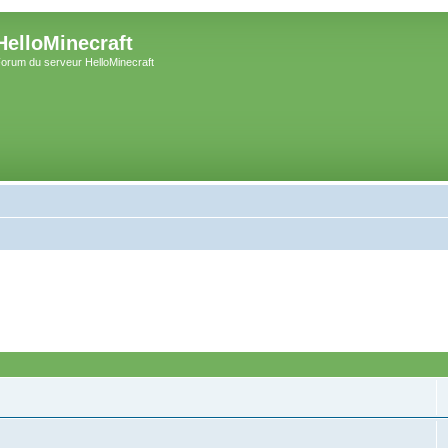
HelloMinecraft
orum du serveur HelloMinecraft