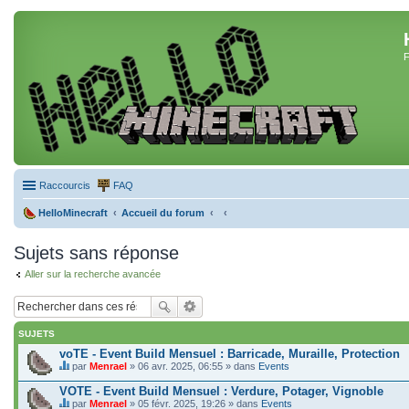
F
Raccourcis
FAQ
HelloMinecraft
Accueil du forum
Sujets sans réponse
Aller sur la recherche avancée
SUJETS
voTE - Event Build Mensuel : Barricade, Muraille, Protection
par
Menrael
» 06 avr. 2025, 06:55 » dans
Events
C
e
VOTE - Event Build Mensuel : Verdure, Potager, Vignoble
s
par
Menrael
» 05 févr. 2025, 19:26 » dans
Events
u