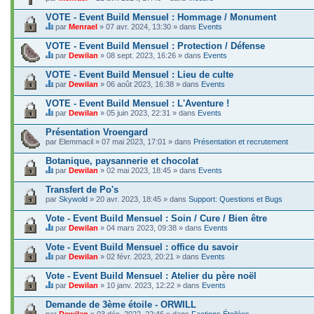
d
.
a
VOTE - Event Build Mensuel : Hommage / Monument
g
e
par
Menrael
» 07 avr. 2024, 13:30 » dans
Events
C
.
e
VOTE - Event Build Mensuel : Protection / Défense
s
par
Dewilan
» 08 sept. 2023, 16:26 » dans
Events
u
C
j
e
VOTE - Event Build Mensuel : Lieu de culte
e
s
t
par
Dewilan
» 06 août 2023, 16:38 » dans
Events
u
C
c
j
e
o
VOTE - Event Build Mensuel : L'Aventure !
e
s
n
t
par
Dewilan
» 05 juin 2023, 22:31 » dans
Events
u
t
C
c
j
i
e
o
Présentation Vroengard
e
e
s
n
par
t
Elemmacil
» 07 mai 2023, 17:01 » dans
Présentation et recrutement
n
u
t
c
t
j
i
o
Botanique, paysannerie et chocolat
u
e
e
n
n
t
par
Dewilan
» 02 mai 2023, 18:45 » dans
Events
n
t
s
C
c
t
i
o
e
o
Transfert de Po's
u
e
n
s
n
n
par
Skywold
» 20 avr. 2023, 18:45 » dans
Support: Questions et Bugs
n
d
u
t
s
t
a
j
i
o
Vote - Event Build Mensuel : Soin / Cure / Bien être
u
g
e
e
n
n
e
t
par
Dewilan
» 04 mars 2023, 09:38 » dans
Events
n
d
s
C
.
c
t
a
o
e
o
Vote - Event Build Mensuel : office du savoir
u
g
n
s
n
n
e
par
Dewilan
» 02 févr. 2023, 20:21 » dans
Events
d
u
t
s
C
.
a
j
i
o
e
Vote - Event Build Mensuel : Atelier du père noël
g
e
e
n
s
e
t
par
Dewilan
» 10 janv. 2023, 12:22 » dans
Events
n
d
u
C
.
c
t
a
j
e
o
Demande de 3ème étoile - ORWILL
u
g
e
s
n
n
e
par
t
Dewilan
» 03 déc. 2022, 22:46 » dans
Factions Étoilées