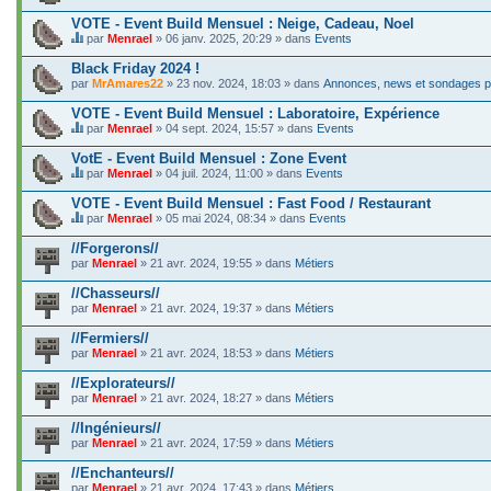
C
j
e
VOTE - Event Build Mensuel : Neige, Cadeau, Noel
e
s
t
par
Menrael
» 06 janv. 2025, 20:29 » dans
Events
u
C
c
j
e
o
Black Friday 2024 !
e
s
n
par
t
MrAmares22
» 23 nov. 2024, 18:03 » dans
Annonces, news et sondages po
u
t
c
j
i
o
VOTE - Event Build Mensuel : Laboratoire, Expérience
e
e
n
t
par
Menrael
» 04 sept. 2024, 15:57 » dans
Events
n
t
C
c
t
i
e
o
VotE - Event Build Mensuel : Zone Event
u
e
s
n
n
par
Menrael
» 04 juil. 2024, 11:00 » dans
Events
n
u
t
s
C
t
j
i
o
e
VOTE - Event Build Mensuel : Fast Food / Restaurant
u
e
e
n
s
n
t
par
Menrael
» 05 mai 2024, 08:34 » dans
Events
n
d
u
s
C
c
t
a
j
o
e
o
//Forgerons//
u
g
e
n
s
n
n
e
par
t
Menrael
» 21 avr. 2024, 19:55 » dans
Métiers
d
u
t
s
.
c
a
j
i
o
o
//Chasseurs//
g
e
e
n
n
e
par
t
Menrael
» 21 avr. 2024, 19:37 » dans
Métiers
n
d
t
.
c
t
a
i
o
//Fermiers//
u
g
e
n
n
e
par
Menrael
» 21 avr. 2024, 18:53 » dans
Métiers
n
t
s
.
t
i
o
//Explorateurs//
u
e
n
n
par
Menrael
» 21 avr. 2024, 18:27 » dans
Métiers
n
d
s
t
a
o
//Ingénieurs//
u
g
n
n
e
par
Menrael
» 21 avr. 2024, 17:59 » dans
Métiers
d
s
.
a
o
//Enchanteurs//
g
n
e
par
Menrael
» 21 avr. 2024, 17:43 » dans
Métiers