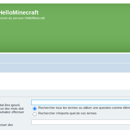
HelloMinecraft
orum du serveur HelloMinecraft
oit être ignoré.
Rechercher tous les termes ou utiliser une question comme élém
 un des mots doit
uhaitez effectuer
Rechercher n’importe quel de ces termes
ectuer des