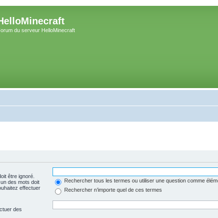
HelloMinecraft
orum du serveur HelloMinecraft
oit être ignoré.
Rechercher tous les termes ou utiliser une question comme élém
 un des mots doit
uhaitez effectuer
Rechercher n’importe quel de ces termes
ectuer des