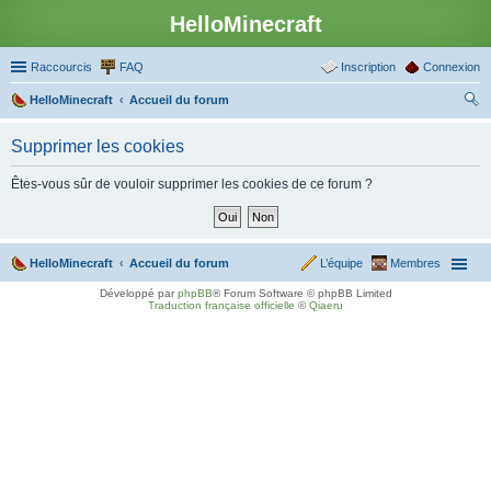
HelloMinecraft
Raccourcis
FAQ
Inscription
Connexion
HelloMinecraft
Accueil du forum
ec
Supprimer les cookies
her
ch
Êtes-vous sûr de vouloir supprimer les cookies de ce forum ?
er
HelloMinecraft
Accueil du forum
L’équipe
Membres
Développé par
phpBB
® Forum Software © phpBB Limited
Traduction française officielle
©
Qiaeru