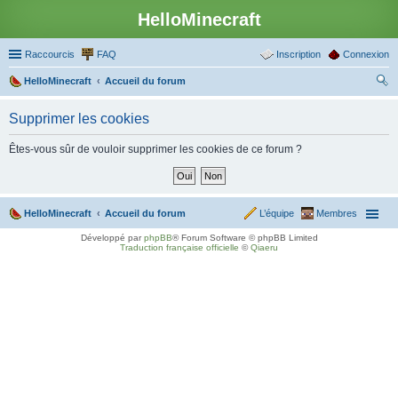
HelloMinecraft
Raccourcis
FAQ
Inscription
Connexion
HelloMinecraft
Accueil du forum
ec
Supprimer les cookies
her
ch
Êtes-vous sûr de vouloir supprimer les cookies de ce forum ?
er
HelloMinecraft
Accueil du forum
L’équipe
Membres
Développé par
phpBB
® Forum Software © phpBB Limited
Traduction française officielle
©
Qiaeru