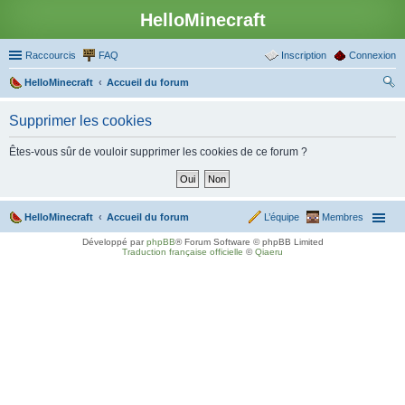
HelloMinecraft
Raccourcis
FAQ
Inscription
Connexion
HelloMinecraft
Accueil du forum
ec
Supprimer les cookies
her
ch
Êtes-vous sûr de vouloir supprimer les cookies de ce forum ?
er
HelloMinecraft
Accueil du forum
L’équipe
Membres
Développé par
phpBB
® Forum Software © phpBB Limited
Traduction française officielle
©
Qiaeru