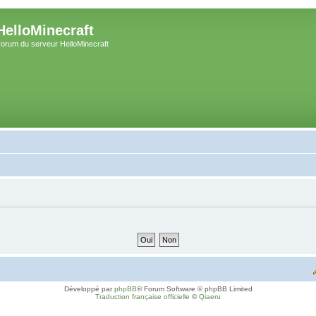
HelloMinecraft
orum du serveur HelloMinecraft
Développé par
phpBB
® Forum Software © phpBB Limited
Traduction française officielle
©
Qiaeru