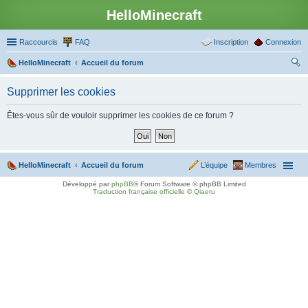
HelloMinecraft
Raccourcis
FAQ
Inscription
Connexion
HelloMinecraft
Accueil du forum
ec
Supprimer les cookies
her
ch
Êtes-vous sûr de vouloir supprimer les cookies de ce forum ?
er
HelloMinecraft
Accueil du forum
L’équipe
Membres
Développé par
phpBB
® Forum Software © phpBB Limited
Traduction française officielle
©
Qiaeru