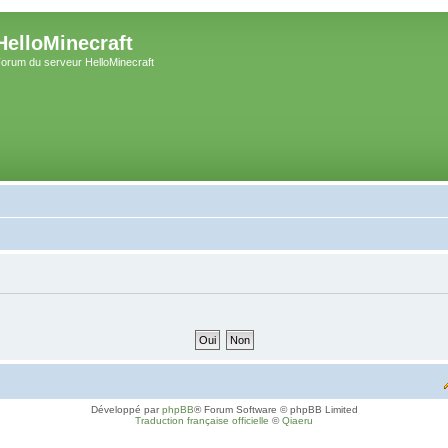
HelloMinecraft
orum du serveur HelloMinecraft
Développé par
phpBB
® Forum Software © phpBB Limited
Traduction française officielle
©
Qiaeru