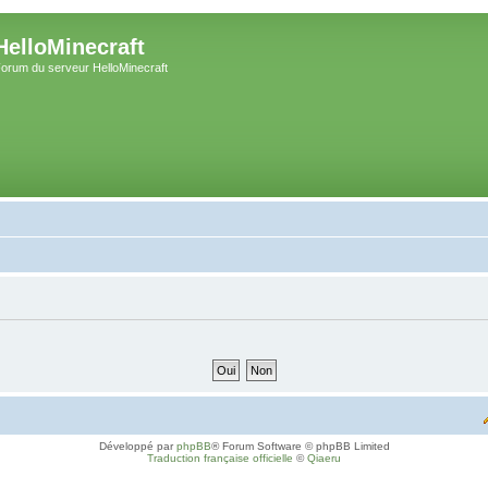
HelloMinecraft
orum du serveur HelloMinecraft
Développé par
phpBB
® Forum Software © phpBB Limited
Traduction française officielle
©
Qiaeru