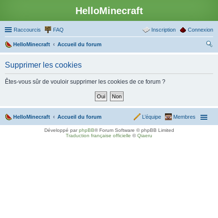
HelloMinecraft
Raccourcis
FAQ
Inscription
Connexion
HelloMinecraft
Accueil du forum
ec
Supprimer les cookies
her
ch
Êtes-vous sûr de vouloir supprimer les cookies de ce forum ?
er
HelloMinecraft
Accueil du forum
L’équipe
Membres
Développé par
phpBB
® Forum Software © phpBB Limited
Traduction française officielle
©
Qiaeru