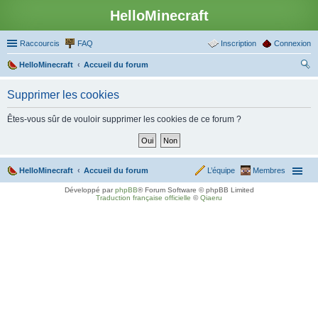
HelloMinecraft
Raccourcis
FAQ
Inscription
Connexion
HelloMinecraft
Accueil du forum
ec
Supprimer les cookies
her
ch
Êtes-vous sûr de vouloir supprimer les cookies de ce forum ?
er
HelloMinecraft
Accueil du forum
L’équipe
Membres
Développé par
phpBB
® Forum Software © phpBB Limited
Traduction française officielle
©
Qiaeru