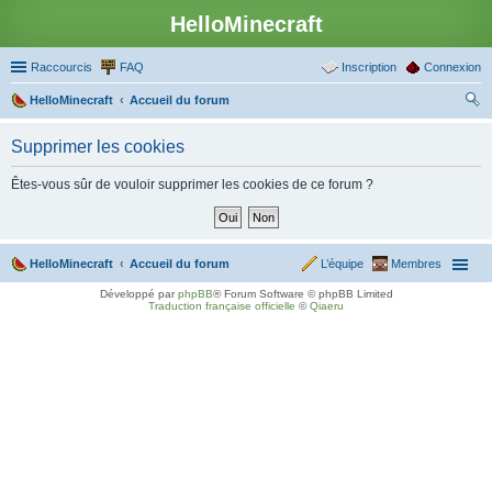
HelloMinecraft
Raccourcis
FAQ
Inscription
Connexion
HelloMinecraft
Accueil du forum
ec
Supprimer les cookies
her
ch
Êtes-vous sûr de vouloir supprimer les cookies de ce forum ?
er
HelloMinecraft
Accueil du forum
L’équipe
Membres
Développé par
phpBB
® Forum Software © phpBB Limited
Traduction française officielle
©
Qiaeru