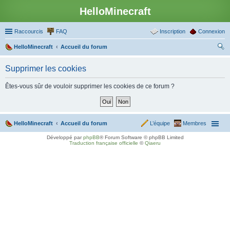
HelloMinecraft
Raccourcis
FAQ
Inscription
Connexion
HelloMinecraft
Accueil du forum
ec
Supprimer les cookies
her
ch
Êtes-vous sûr de vouloir supprimer les cookies de ce forum ?
er
HelloMinecraft
Accueil du forum
L’équipe
Membres
Développé par
phpBB
® Forum Software © phpBB Limited
Traduction française officielle
©
Qiaeru