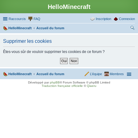
HelloMinecraft
Raccourcis
FAQ
Inscription
Connexion
HelloMinecraft
Accueil du forum
ec
Supprimer les cookies
her
ch
Êtes-vous sûr de vouloir supprimer les cookies de ce forum ?
er
HelloMinecraft
Accueil du forum
L’équipe
Membres
Développé par
phpBB
® Forum Software © phpBB Limited
Traduction française officielle
©
Qiaeru