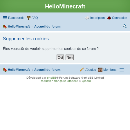
HelloMinecraft
Raccourcis
FAQ
Inscription
Connexion
HelloMinecraft
Accueil du forum
ec
Supprimer les cookies
her
ch
Êtes-vous sûr de vouloir supprimer les cookies de ce forum ?
er
HelloMinecraft
Accueil du forum
L’équipe
Membres
Développé par
phpBB
® Forum Software © phpBB Limited
Traduction française officielle
©
Qiaeru