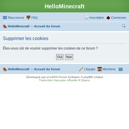
HelloMinecraft
Raccourcis
FAQ
Inscription
Connexion
HelloMinecraft
Accueil du forum
ec
Supprimer les cookies
her
ch
Êtes-vous sûr de vouloir supprimer les cookies de ce forum ?
er
HelloMinecraft
Accueil du forum
L’équipe
Membres
Développé par
phpBB
® Forum Software © phpBB Limited
Traduction française officielle
©
Qiaeru