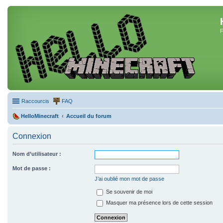
F
Raccourcis
FAQ
HelloMinecraft
Accueil du forum
Connexion
Nom d’utilisateur :
Mot de passe :
J’ai oublié mon mot de passe
Se souvenir de moi
Masquer ma présence lors de cette session