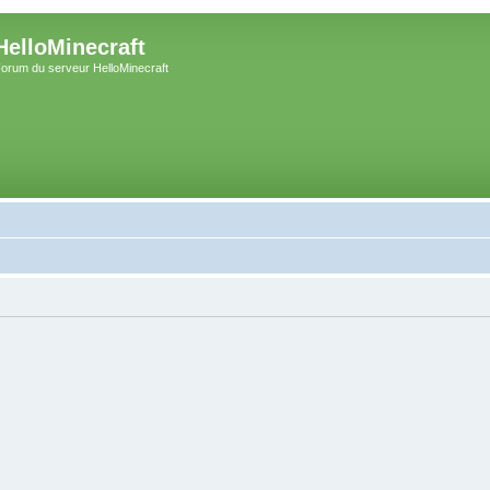
HelloMinecraft
orum du serveur HelloMinecraft