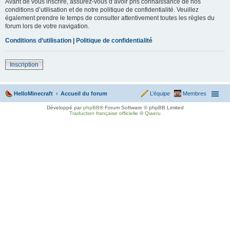
Avant de vous inscrire, assurez-vous d’avoir pris connaissance de nos
conditions d’utilisation et de notre politique de confidentialité. Veuillez
également prendre le temps de consulter attentivement toutes les règles du
forum lors de votre navigation.
Conditions d’utilisation
|
Politique de confidentialité
Inscription
HelloMinecraft
Accueil du forum
L’équipe
Membres
Développé par
phpBB
® Forum Software © phpBB Limited
Traduction française officielle
©
Qiaeru