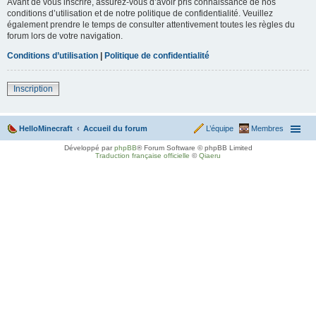
Avant de vous inscrire, assurez-vous d’avoir pris connaissance de nos
conditions d’utilisation et de notre politique de confidentialité. Veuillez
également prendre le temps de consulter attentivement toutes les règles du
forum lors de votre navigation.
Conditions d’utilisation
|
Politique de confidentialité
Inscription
HelloMinecraft
Accueil du forum
L’équipe
Membres
Développé par
phpBB
® Forum Software © phpBB Limited
Traduction française officielle
©
Qiaeru