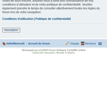
Avant de vous inscrire, assurez-vous d’avoir pris connaissance de nos
conditions d’utilisation et de notre politique de confidentialité. Veuillez
également prendre le temps de consulter attentivement toutes les règles du
forum lors de votre navigation.
Conditions d’utilisation
|
Politique de confidentialité
Inscription
HelloMinecraft
Accueil du forum
L’équipe
Membres
Développé par
phpBB
® Forum Software © phpBB Limited
Traduction française officielle
©
Qiaeru