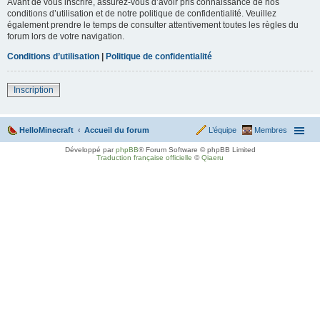
Avant de vous inscrire, assurez-vous d’avoir pris connaissance de nos
conditions d’utilisation et de notre politique de confidentialité. Veuillez
également prendre le temps de consulter attentivement toutes les règles du
forum lors de votre navigation.
Conditions d’utilisation
|
Politique de confidentialité
Inscription
HelloMinecraft
Accueil du forum
L’équipe
Membres
Développé par
phpBB
® Forum Software © phpBB Limited
Traduction française officielle
©
Qiaeru