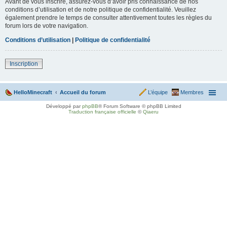
Avant de vous inscrire, assurez-vous d’avoir pris connaissance de nos
conditions d’utilisation et de notre politique de confidentialité. Veuillez
également prendre le temps de consulter attentivement toutes les règles du
forum lors de votre navigation.
Conditions d’utilisation
|
Politique de confidentialité
Inscription
HelloMinecraft
Accueil du forum
L’équipe
Membres
Développé par
phpBB
® Forum Software © phpBB Limited
Traduction française officielle
©
Qiaeru