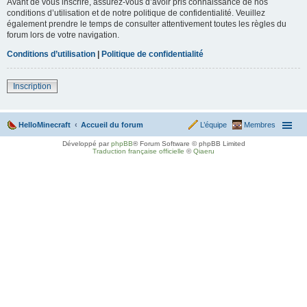
Avant de vous inscrire, assurez-vous d’avoir pris connaissance de nos
conditions d’utilisation et de notre politique de confidentialité. Veuillez
également prendre le temps de consulter attentivement toutes les règles du
forum lors de votre navigation.
Conditions d’utilisation
|
Politique de confidentialité
Inscription
HelloMinecraft
Accueil du forum
L’équipe
Membres
Développé par
phpBB
® Forum Software © phpBB Limited
Traduction française officielle
©
Qiaeru