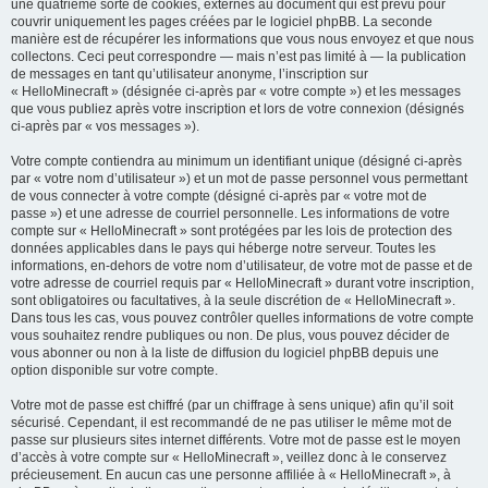
une quatrième sorte de cookies, externes au document qui est prévu pour
couvrir uniquement les pages créées par le logiciel phpBB. La seconde
manière est de récupérer les informations que vous nous envoyez et que nous
collectons. Ceci peut correspondre — mais n’est pas limité à — la publication
de messages en tant qu’utilisateur anonyme, l’inscription sur
« HelloMinecraft » (désignée ci-après par « votre compte ») et les messages
que vous publiez après votre inscription et lors de votre connexion (désignés
ci-après par « vos messages »).
Votre compte contiendra au minimum un identifiant unique (désigné ci-après
par « votre nom d’utilisateur ») et un mot de passe personnel vous permettant
de vous connecter à votre compte (désigné ci-après par « votre mot de
passe ») et une adresse de courriel personnelle. Les informations de votre
compte sur « HelloMinecraft » sont protégées par les lois de protection des
données applicables dans le pays qui héberge notre serveur. Toutes les
informations, en-dehors de votre nom d’utilisateur, de votre mot de passe et de
votre adresse de courriel requis par « HelloMinecraft » durant votre inscription,
sont obligatoires ou facultatives, à la seule discrétion de « HelloMinecraft ».
Dans tous les cas, vous pouvez contrôler quelles informations de votre compte
vous souhaitez rendre publiques ou non. De plus, vous pouvez décider de
vous abonner ou non à la liste de diffusion du logiciel phpBB depuis une
option disponible sur votre compte.
Votre mot de passe est chiffré (par un chiffrage à sens unique) afin qu’il soit
sécurisé. Cependant, il est recommandé de ne pas utiliser le même mot de
passe sur plusieurs sites internet différents. Votre mot de passe est le moyen
d’accès à votre compte sur « HelloMinecraft », veillez donc à le conservez
précieusement. En aucun cas une personne affiliée à « HelloMinecraft », à