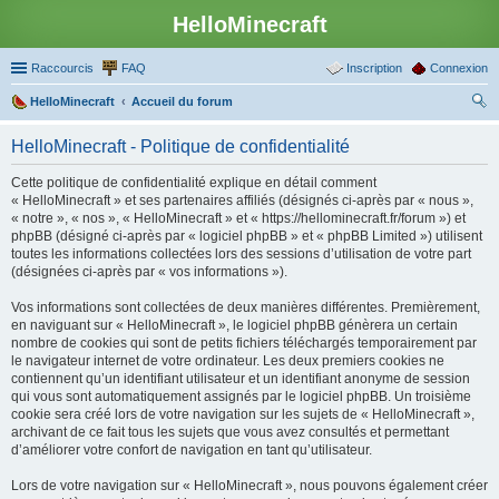
HelloMinecraft
Raccourcis
FAQ
Inscription
Connexion
HelloMinecraft
Accueil du forum
ec
HelloMinecraft - Politique de confidentialité
her
Cette politique de confidentialité explique en détail comment
ch
« HelloMinecraft » et ses partenaires affiliés (désignés ci-après par « nous »,
er
« notre », « nos », « HelloMinecraft » et « https://hellominecraft.fr/forum ») et
phpBB (désigné ci-après par « logiciel phpBB » et « phpBB Limited ») utilisent
toutes les informations collectées lors des sessions d’utilisation de votre part
(désignées ci-après par « vos informations »).
Vos informations sont collectées de deux manières différentes. Premièrement,
en naviguant sur « HelloMinecraft », le logiciel phpBB génèrera un certain
nombre de cookies qui sont de petits fichiers téléchargés temporairement par
le navigateur internet de votre ordinateur. Les deux premiers cookies ne
contiennent qu’un identifiant utilisateur et un identifiant anonyme de session
qui vous sont automatiquement assignés par le logiciel phpBB. Un troisième
cookie sera créé lors de votre navigation sur les sujets de « HelloMinecraft »,
archivant de ce fait tous les sujets que vous avez consultés et permettant
d’améliorer votre confort de navigation en tant qu’utilisateur.
Lors de votre navigation sur « HelloMinecraft », nous pouvons également créer